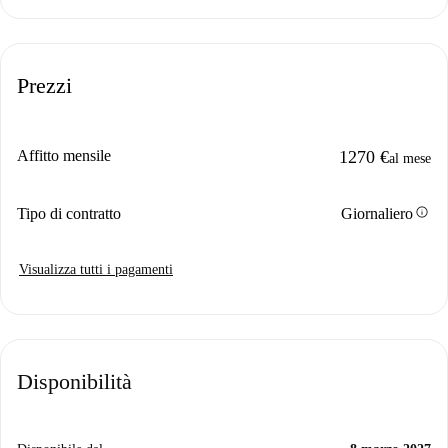
Prezzi
Affitto mensile
1270 €
al mese
info
Tipo di contratto
Giornaliero
Visualizza tutti i pagamenti
Disponibilità