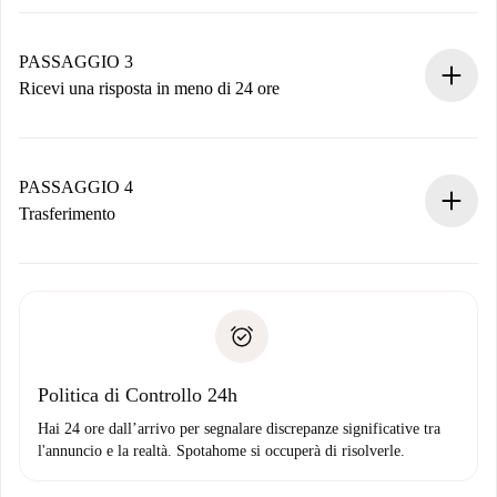
Invia dettagli base del tuo profilo e metodo di pagamento.
Ricorda che non ti addebiteremo nulla finché il proprietario
non accetta.
PASSAGGIO 3
Ricevi una risposta in meno di 24 ore
Il proprietario ha fino a 24 ore per confermare.
Se accettata, ti addebiteremo il pagamento e ti metteremo in
contatto con il proprietario.
PASSAGGIO 4
Se rifiutata: non ti addebiteremo nulla e ti proporremo
Trasferimento
alternative.
Concorda con il proprietario i dettagli del tuo arrivo, ritiro
Documenti richiesti se la proprietà è “
Spotahome plus
”.
delle chiavi, ecc.
Documento d'identità o Passaporto
Spotahome trasferirà il primo pagamento al proprietario
Prova di solvibilità
solo se non segnali problemi.
Domiciliazione del pagamento
Politica di Controllo 24h
Hai 24 ore dall’arrivo per segnalare discrepanze significative tra
l'annuncio e la realtà. Spotahome si occuperà di risolverle.