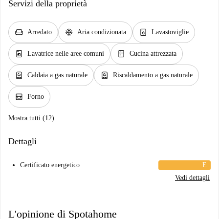
Servizi della proprietà
chair
ac_unit
dishwasher_gen
Arredato
Aria condizionata
Lavastoviglie
local_laundry_service
kitchen
Lavatrice nelle aree comuni
Cucina attrezzata
water_heater
water_heater
Caldaia a gas naturale
Riscaldamento a gas naturale
oven_gen
Forno
Mostra tutti (12)
Dettagli
Certificato energetico
E
Vedi dettagli
L'opinione di Spotahome