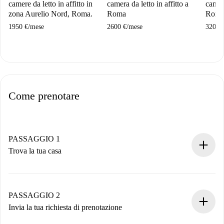
camere da letto in affitto in
camera da letto in affitto a
camera
zona Aurelio Nord, Roma.
Roma
Rom
1950 €
/
mese
2600 €
/
mese
3200 
Come prenotare
PASSAGGIO 1
Trova la tua casa
Processo di prenotazione 100% online.
Case e Proprietari verificati.
Hai tutte le informazioni necessarie in anticipo.
PASSAGGIO 2
Invia la tua richiesta di prenotazione