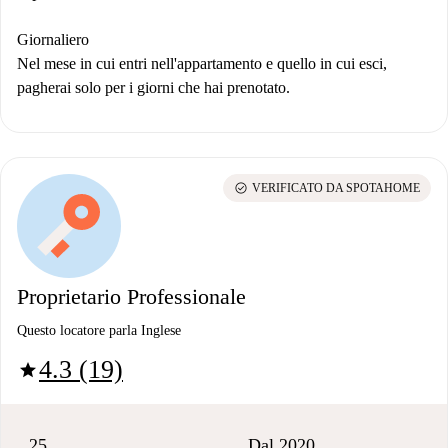
Giornaliero
Nel mese in cui entri nell'appartamento e quello in cui esci,
pagherai solo per i giorni che hai prenotato.
check_circle
VERIFICATO DA SPOTAHOME
Proprietario Professionale
Questo locatore parla Inglese
4.3 (19)
star
25
Dal 2020