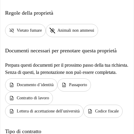
Regole della proprietà
smoke_free
pet_supplies
Vietato fumare
Animali non ammessi
Documenti necessari per prenotare questa proprietà
Prepara questi documenti per il prossimo passo della tua richiesta.
Senza di questi, la prenotazione non può essere completata.
description
description
Documento d’identità
Passaporto
description
Contratto di lavoro
description
description
Lettera di accettazione dell'università
Codice fiscale
Tipo di contratto