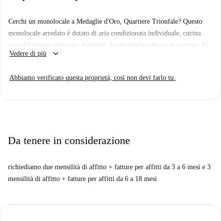
Cerchi un monolocale a Medaglie d'Oro, Quartiere Trionfale? Questo
monolocale arredato è dotato di aria condizionata individuale, cucina
completamente attrezzata, lavatrice, lavastoviglie e forno in comune. Si
keyboard_arrow_down
Vedere di più
prega di notare che non è disponibile un parcheggio, non sono ammessi
animali domestici ed è vietato fumare. Le utenze sono da pagare
Abbiamo verificato questa proprietà, così non devi farlo tu.
direttamente al proprietario in importi fissi. L'immobile è stato
personalmente verificato da Spotahome, a garanzia della sua autenticità e
affidabilità.
Medaglie d'Oro, Quartiere Trionfale, è un quartiere ricco di opzioni
culinarie. Tra i ristoranti nelle vicinanze si annoverano Kalatog Pinggan
Da tenere in considerazione
e Macelleria Carni Scelte alla Balduina, oltre a locali italiani come
Trattoria Picchiapò e Wine Bar Vinnico. Per la spesa quotidiana, il
richiediamo due mensilità di affitto + fatture per affitti da 3 a 6 mesi e 3
supermercato Carrefour è comodamente situato nelle vicinanze.
mensilità di affitto + fatture per affitti da 6 a 18 mesi