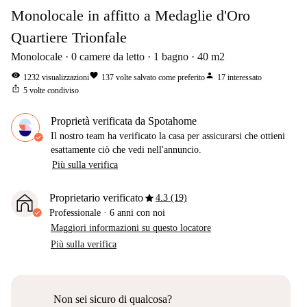
Monolocale in affitto a Medaglie d'Oro
Quartiere Trionfale
Monolocale
0
camere da letto
1
bagno
40
m2
visibility
favorite
person
1232
visualizzazioni
137
volte salvato come preferito
17
interessato
ios_share
5
volte condiviso
Proprietà verificata da Spotahome
Il nostro team ha verificato la casa per assicurarsi che ottieni
esattamente ciò che vedi nell'annuncio.
Più sulla verifica
star
Proprietario verificato
4.3 (19)
Professionale
·
6 anni
con noi
Maggiori informazioni su questo locatore
Più sulla verifica
Non sei sicuro di qualcosa?