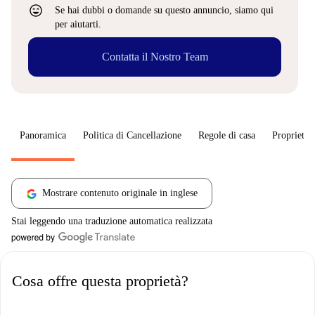
sentiment_very_satisfied
Se hai dubbi o domande su questo annuncio, siamo qui
per aiutarti.
Contatta il Nostro Team
Panoramica
Politica di Cancellazione
Regole di casa
Proprietar
Mostrare contenuto originale in inglese
Stai leggendo una traduzione automatica realizzata
Cosa offre questa proprietà?