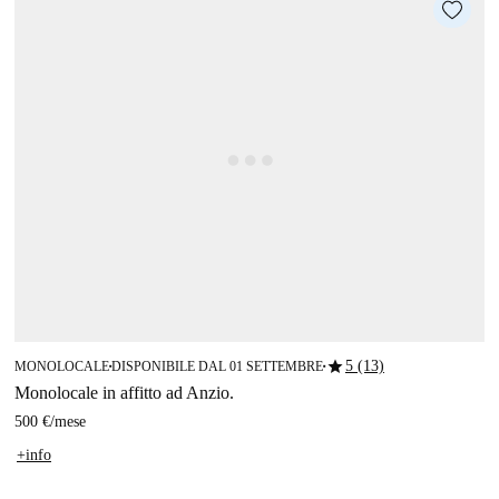
star
5 (13)
MONOLOCALE
DISPONIBILE DAL 01 SETTEMBRE
■
■
Monolocale in affitto ad Anzio.
500 €
/
mese
+info