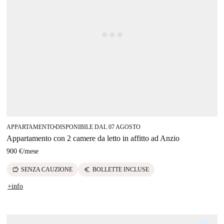
APPARTAMENTO
DISPONIBILE DAL 07 AGOSTO
■
Appartamento con 2 camere da letto in affitto ad Anzio
900 €
/
mese
savings
euro
SENZA CAUZIONE
BOLLETTE INCLUSE
+info