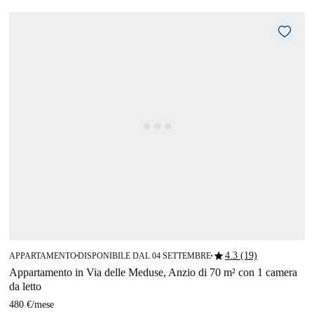
star
4.3 (19)
APPARTAMENTO
DISPONIBILE DAL 04 SETTEMBRE
■
■
Appartamento in Via delle Meduse, Anzio di 70 m² con 1 camera
da letto
480 €
/
mese