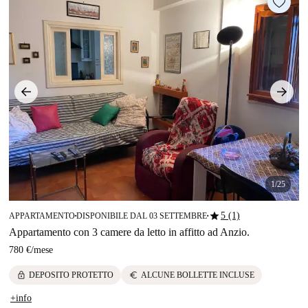
1/25
star
5 (1)
APPARTAMENTO
DISPONIBILE DAL 03 SETTEMBRE
■
■
Appartamento con 3 camere da letto in affitto ad Anzio.
780 €
/
mese
lock
euro
DEPOSITO PROTETTO
ALCUNE BOLLETTE INCLUSE
+info