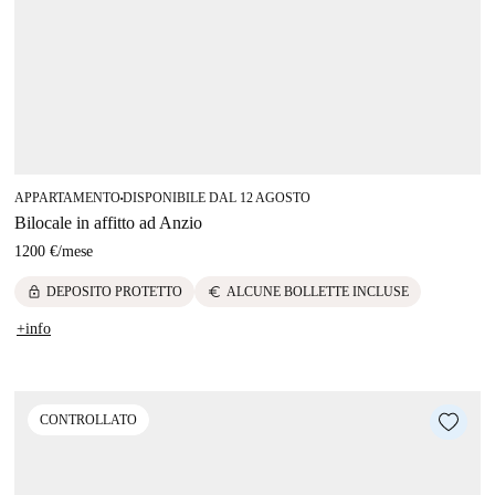
APPARTAMENTO
DISPONIBILE DAL 12 AGOSTO
■
Bilocale in affitto ad Anzio
1200 €
/
mese
lock
euro
DEPOSITO PROTETTO
ALCUNE BOLLETTE INCLUSE
+info
CONTROLLATO