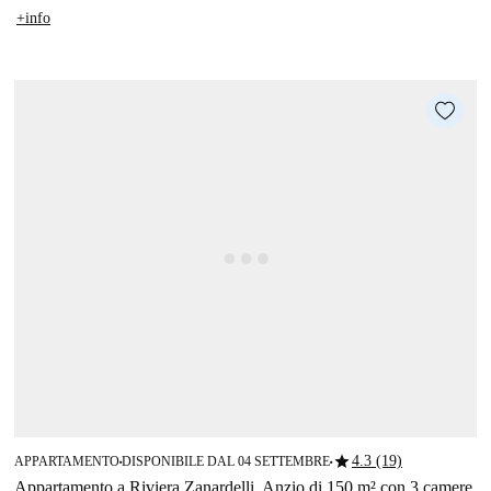
+info
star
4.3 (19)
APPARTAMENTO
DISPONIBILE DAL 04 SETTEMBRE
■
■
Appartamento a Riviera Zanardelli, Anzio di 150 m² con 3 camere