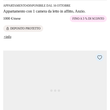
APPARTAMENTO
DISPONIBILE DAL 16 OTTOBRE
■
Appartamento con 1 camera da letto in affitto, Anzio.
1000 €
/
mese
FINO A 5 % DI SCONTO
lock
DEPOSITO PROTETTO
+info