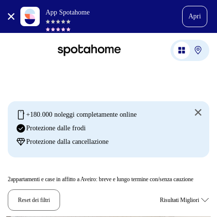
App Spotahome
Apri
mobile
+180.000 noleggi completamente online
check_circle
Protezione dalle frodi
diamond
Protezione dalla cancellazione
2
appartamenti e case in affitto a Aveiro: breve e lungo termine con/senza cauzione
Reset dei filtri