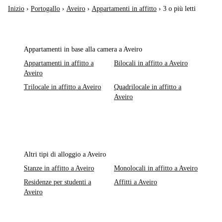
Inizio
›
Portogallo
›
Aveiro
›
Appartamenti in affitto
›
3 o più letti
Appartamenti in base alla camera a Aveiro
Appartamenti in affitto a
Bilocali in affitto a Aveiro
Aveiro
Trilocale in affitto a Aveiro
Quadrilocale in affitto a
Aveiro
Altri tipi di alloggio a Aveiro
Stanze in affitto a Aveiro
Monolocali in affitto a Aveiro
Residenze per studenti a
Affitti a Aveiro
Aveiro