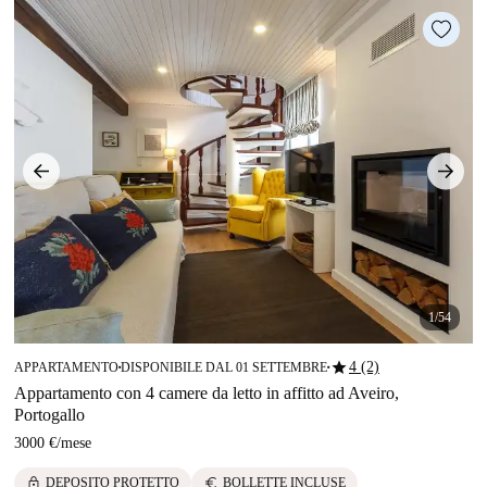
1/54
star
4 (2)
APPARTAMENTO
DISPONIBILE DAL 01 SETTEMBRE
■
■
Appartamento con 4 camere da letto in affitto ad Aveiro,
Portogallo
3000 €
/
mese
lock
euro
DEPOSITO PROTETTO
BOLLETTE INCLUSE