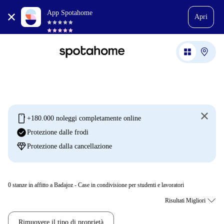
App Spotahome
Apri
mobile
+180.000 noleggi completamente online
check_circle
Protezione dalle frodi
diamond
Protezione dalla cancellazione
0
stanze in affitto a Badajoz - Case in condivisione per studenti e lavoratori
Rimuovere il tipo di proprietà