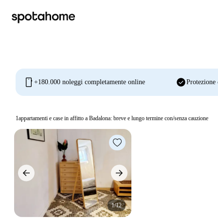
mobile
check_circle
+180.000 noleggi completamente online
Protezione 
1
appartamenti e case in affitto a Badalona: breve e lungo termine con/senza cauzione
1/12