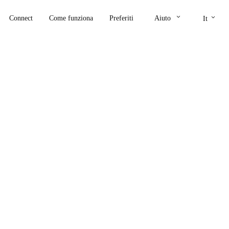
keyboard_arrow_down
keyboard_arrow_down
Connect
Come funziona
Preferiti
Aiuto
It