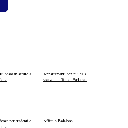
a
rilocale in affitto a
Appartamenti con più di 3
lona
stanze in affitto a Badalona
denze per studenti a
Affitti a Badalona
lona