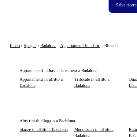
Salva ricerc
Inizio
›
Spagna
›
Badalona
›
Appartamenti in affitto
›
Bilocali
Appartamenti in base alla camera a Badalona
Appartamenti in affitto a
Trilocale in affitto a
Quad
Badalona
Badalona
Bada
Altri tipi di alloggio a Badalona
Stanze in affitto a Badalona
Monolocali in affitto a
Resi
Badalona
Bada