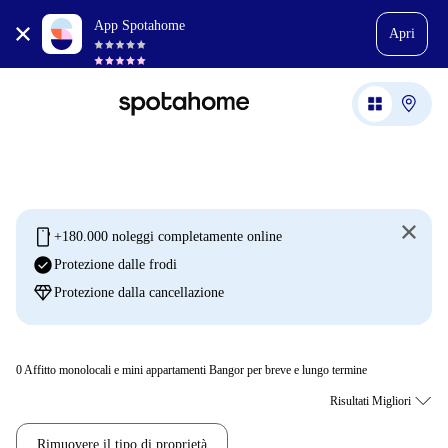
App Spotahome
Apri
mobile
+180.000 noleggi completamente online
check_circle
Protezione dalle frodi
diamond
Protezione dalla cancellazione
0
Affitto monolocali e mini appartamenti Bangor per breve e lungo termine
Rimuovere il tipo di proprietà