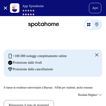
App Spotahome
Apri
mobile
+180.000 noleggi completamente online
check_circle
Protezione dalle frodi
diamond
Protezione dalla cancellazione
0
stanze in residenze universitarie a Bayona - Affitti per studenti, anche erasmus
Rimuovere il tipo di proprietà