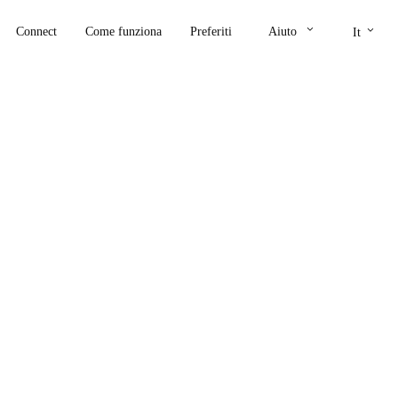
keyboard_arrow_down
keyboard_arrow_down
Connect
Come funziona
Preferiti
Aiuto
It