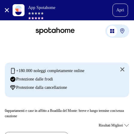
App Spotahome
Apri
mobile
+180.000 noleggi completamente online
check_circle
Protezione dalle frodi
diamond
Protezione dalla cancellazione
0
appartamenti e case in affitto a Boadilla del Monte: breve e lungo termine con/senza
cauzione