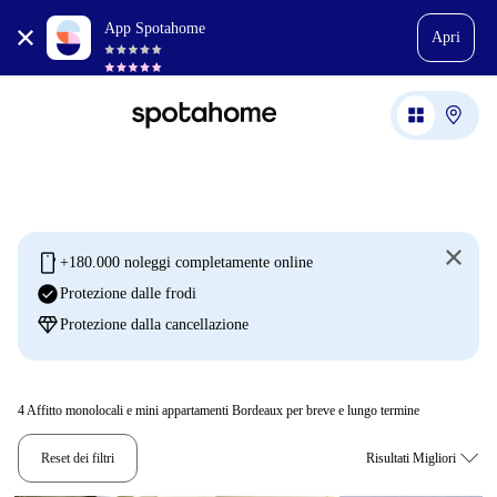
App Spotahome
Apri
mobile
+180.000 noleggi completamente online
check_circle
Protezione dalle frodi
diamond
Protezione dalla cancellazione
4
Affitto monolocali e mini appartamenti Bordeaux per breve e lungo termine
Reset dei filtri