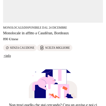
MONOLOCALE
DISPONIBILE DAL 24 DICEMBRE
■
Monolocale in affitto a Caudéran, Bordeaux
890 €
/
mese
savings
SENZA CAUZIONE
SCELTA MIGLIORE
+info
Non trovi quello che stai cercando? Crea un avviso e noi ci