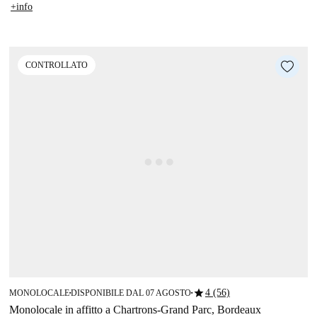
+info
CONTROLLATO
star
4 (56)
MONOLOCALE
DISPONIBILE DAL 07 AGOSTO
■
■
Monolocale in affitto a Chartrons-Grand Parc, Bordeaux