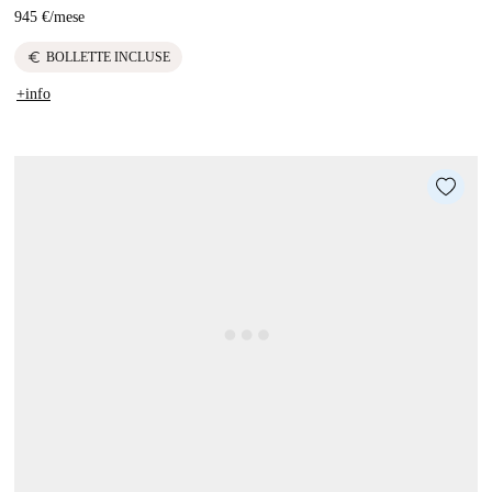
945 €
/
mese
euro
BOLLETTE INCLUSE
+info