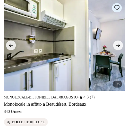
1/6
star
4.3 (7)
MONOLOCALE
DISPONIBILE DAL 08 AGOSTO
■
■
Monolocale in affitto a Beaudésert, Bordeaux
840 €
/
mese
euro
BOLLETTE INCLUSE