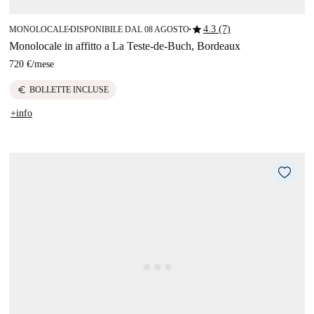
star
4.3 (7)
MONOLOCALE
DISPONIBILE DAL 08 AGOSTO
■
■
Monolocale in affitto a La Teste-de-Buch, Bordeaux
720 €
/
mese
euro
BOLLETTE INCLUSE
+info