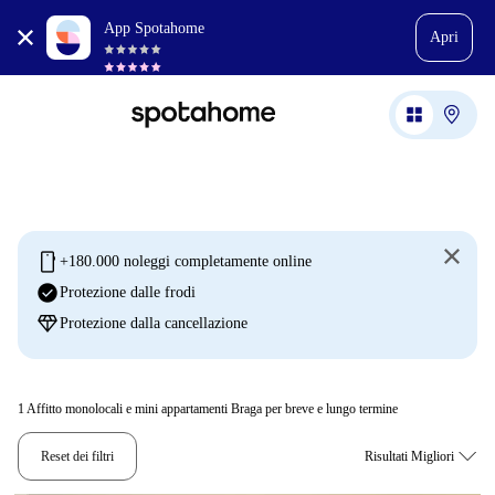
App Spotahome
Apri
mobile
+180.000 noleggi completamente online
check_circle
Protezione dalle frodi
diamond
Protezione dalla cancellazione
1
Affitto monolocali e mini appartamenti Braga per breve e lungo termine
Reset dei filtri