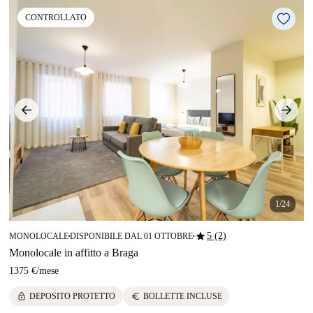
CONTROLLATO
1/24
star
5 (2)
MONOLOCALE
DISPONIBILE DAL 01 OTTOBRE
■
■
Monolocale in affitto a Braga
1375 €
/
mese
lock
euro
DEPOSITO PROTETTO
BOLLETTE INCLUSE