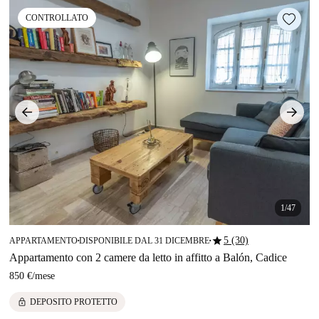
CONTROLLATO
1/47
star
5 (30)
APPARTAMENTO
DISPONIBILE DAL 31 DICEMBRE
■
■
Appartamento con 2 camere da letto in affitto a Balón, Cadice
850 €
/
mese
lock
DEPOSITO PROTETTO