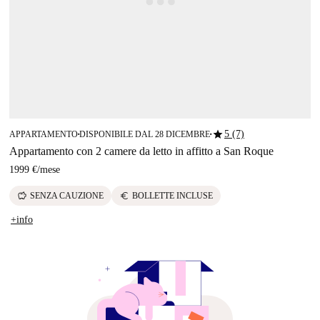
star
5 (7)
APPARTAMENTO
DISPONIBILE DAL 28 DICEMBRE
■
■
Appartamento con 2 camere da letto in affitto a San Roque
1999 €
/
mese
savings
euro
SENZA CAUZIONE
BOLLETTE INCLUSE
+info