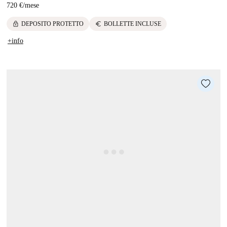
720 €
/
mese
lock
euro
DEPOSITO PROTETTO
BOLLETTE INCLUSE
+info