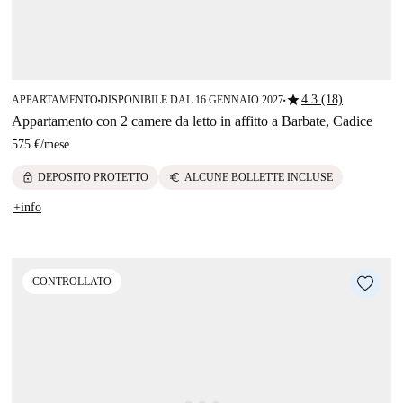
star
4.3 (18)
APPARTAMENTO
DISPONIBILE DAL 16 GENNAIO 2027
■
■
Appartamento con 2 camere da letto in affitto a Barbate, Cadice
575 €
/
mese
lock
euro
DEPOSITO PROTETTO
ALCUNE BOLLETTE INCLUSE
+info
CONTROLLATO