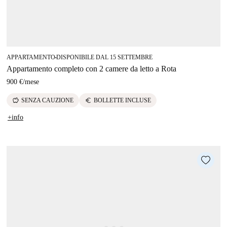
APPARTAMENTO
DISPONIBILE DAL 15 SETTEMBRE
■
Appartamento completo con 2 camere da letto a Rota
900 €
/
mese
savings
euro
SENZA CAUZIONE
BOLLETTE INCLUSE
+info