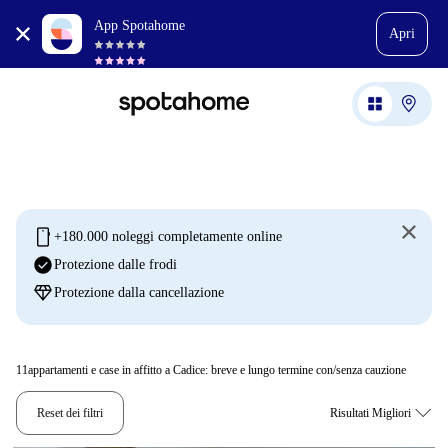
App Spotahome
Apri
mobile
+180.000 noleggi completamente online
check_circle
Protezione dalle frodi
diamond
Protezione dalla cancellazione
11
appartamenti e case in affitto a Cadice: breve e lungo termine con/senza cauzione
Reset dei filtri