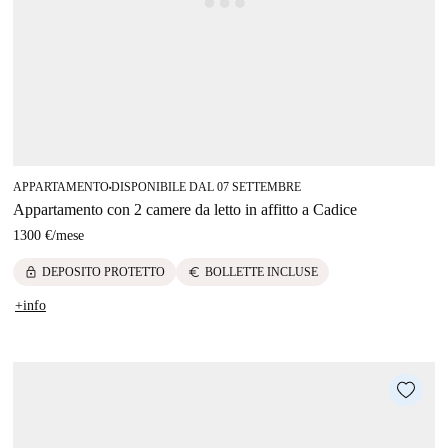
APPARTAMENTO
DISPONIBILE DAL 07 SETTEMBRE
■
Appartamento con 2 camere da letto in affitto a Cadice
1300 €
/
mese
lock
euro
DEPOSITO PROTETTO
BOLLETTE INCLUSE
+info