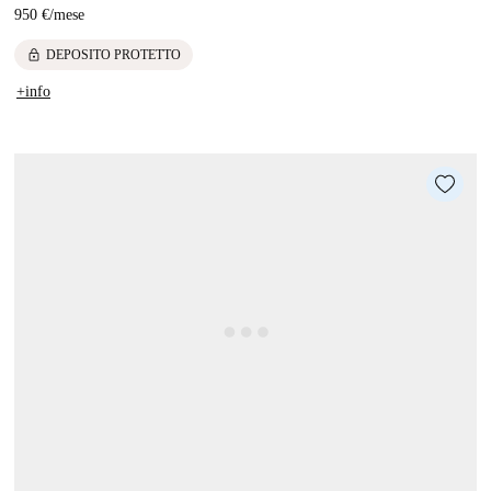
950 €
/
mese
lock
DEPOSITO PROTETTO
+info