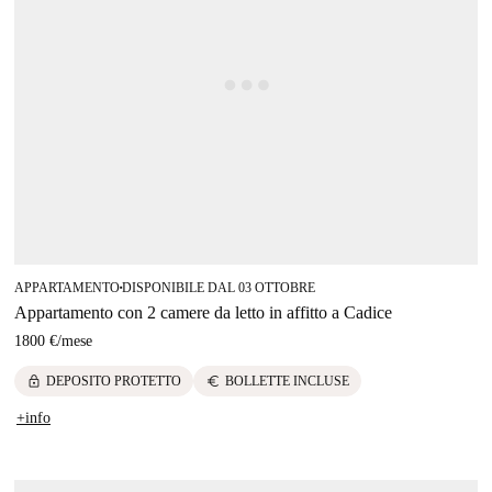
APPARTAMENTO
DISPONIBILE DAL 03 OTTOBRE
■
Appartamento con 2 camere da letto in affitto a Cadice
1800 €
/
mese
lock
euro
DEPOSITO PROTETTO
BOLLETTE INCLUSE
+info