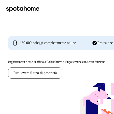
mobile
check_circle
+180.000 noleggi completamente online
Protezione 
0
appartamenti e case in affitto a Calais: breve e lungo termine con/senza cauzione
Rimuovere il tipo di proprietà