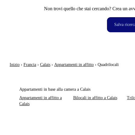
Non trovi quello che stai cercando? Crea un avvi
Salva ricerc
Inizio
›
Francia
›
Calais
›
Appartamenti in affitto
›
Quadrilocali
Appartamenti in base alla camera a Calais
Appartamenti in affitto a
Bilocali in affitto a Calais
Trilo
Calais