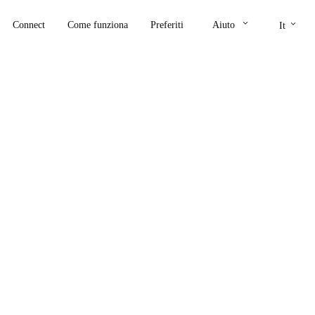
keyboard_arrow_down
keyboard_arrow_down
Connect
Come funziona
Preferiti
Aiuto
It