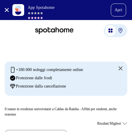
App Spotahome
Apri
mobile
+180.000 noleggi completamente online
check_circle
Protezione dalle frodi
diamond
Protezione dalla cancellazione
0
stanze in residenze universitarie a Caldas da Rainha - Affitti per studenti, anche
erasmus