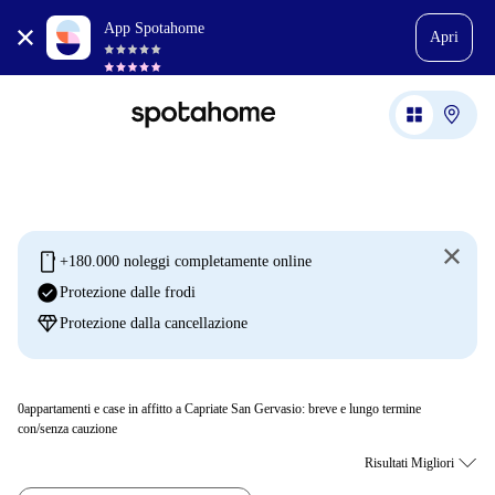
App Spotahome
Apri
mobile
+180.000 noleggi completamente online
check_circle
Protezione dalle frodi
diamond
Protezione dalla cancellazione
0
appartamenti e case in affitto a Capriate San Gervasio: breve e lungo termine
con/senza cauzione