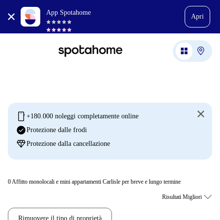
App Spotahome
Apri
mobile
+180.000 noleggi completamente online
check_circle
Protezione dalle frodi
diamond
Protezione dalla cancellazione
0
Affitto monolocali e mini appartamenti Carlisle per breve e lungo termine
Rimuovere il tipo di proprietà