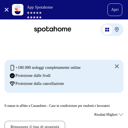
App Spotahome
Apri
mobile
+180.000 noleggi completamente online
check_circle
Protezione dalle frodi
diamond
Protezione dalla cancellazione
0
stanze in affitto a Casandrino - Case in condivisione per studenti e lavoratori
Rimuovere il tipo di proprietà