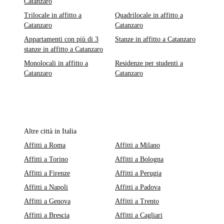
Catanzaro
Trilocale in affitto a
Quadrilocale in affitto a
Catanzaro
Catanzaro
Appartamenti con più di 3
Stanze in affitto a Catanzaro
stanze in affitto a Catanzaro
Monolocali in affitto a
Residenze per studenti a
Catanzaro
Catanzaro
Altre città in Italia
Affitti a Roma
Affitti a Milano
Affitti a Torino
Affitti a Bologna
Affitti a Firenze
Affitti a Perugia
Affitti a Napoli
Affitti a Padova
Affitti a Genova
Affitti a Trento
Affitti a Brescia
Affitti a Cagliari