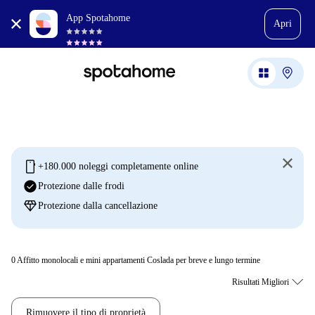
App Spotahome
Apri
mobile
+180.000 noleggi completamente online
check_circle
Protezione dalle frodi
diamond
Protezione dalla cancellazione
0
Affitto monolocali e mini appartamenti Coslada per breve e lungo termine
Rimuovere il tipo di proprietà