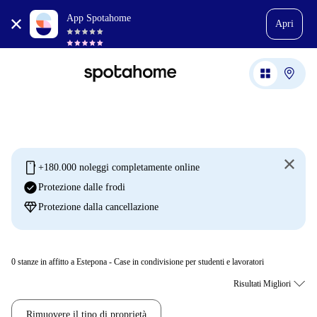
App Spotahome
Apri
mobile
+180.000 noleggi completamente online
check_circle
Protezione dalle frodi
diamond
Protezione dalla cancellazione
0
stanze in affitto a Estepona - Case in condivisione per studenti e lavoratori
Rimuovere il tipo di proprietà