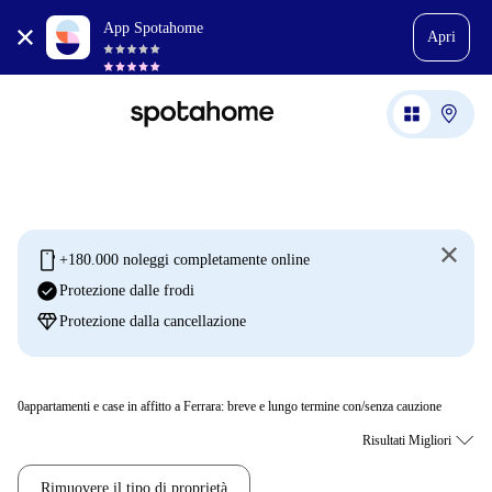
App Spotahome
Apri
mobile
+180.000 noleggi completamente online
check_circle
Protezione dalle frodi
diamond
Protezione dalla cancellazione
0
appartamenti e case in affitto a Ferrara: breve e lungo termine con/senza cauzione
Rimuovere il tipo di proprietà