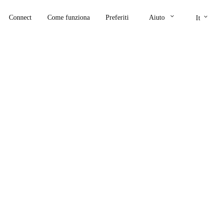
keyboard_arrow_down
keyboard_arrow_down
Connect
Come funziona
Preferiti
Aiuto
It