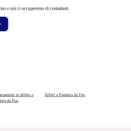
so e noi ci occuperemo di contattarti.
a
rtamenti in affitto a
Affitti a Figueira da Foz
eira da Foz