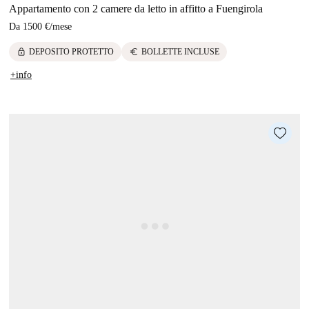
Appartamento con 2 camere da letto in affitto a Fuengirola
Da
1500 €
/
mese
lock
euro
DEPOSITO PROTETTO
BOLLETTE INCLUSE
+info