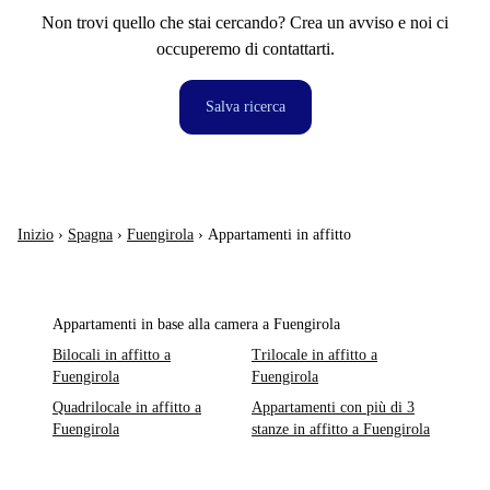
Non trovi quello che stai cercando? Crea un avviso e noi ci
occuperemo di contattarti.
Salva ricerca
Inizio
›
Spagna
›
Fuengirola
›
Appartamenti in affitto
Appartamenti in base alla camera a Fuengirola
Bilocali in affitto a
Trilocale in affitto a
Fuengirola
Fuengirola
Quadrilocale in affitto a
Appartamenti con più di 3
Fuengirola
stanze in affitto a Fuengirola