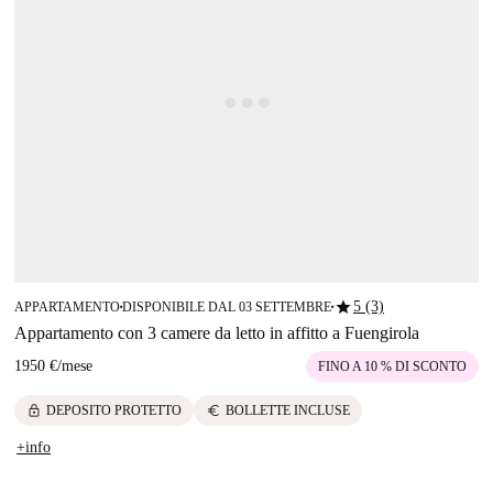
star
5 (3)
APPARTAMENTO
DISPONIBILE DAL 03 SETTEMBRE
■
■
Appartamento con 3 camere da letto in affitto a Fuengirola
1950 €
/
mese
FINO A 10 % DI SCONTO
lock
euro
DEPOSITO PROTETTO
BOLLETTE INCLUSE
+info