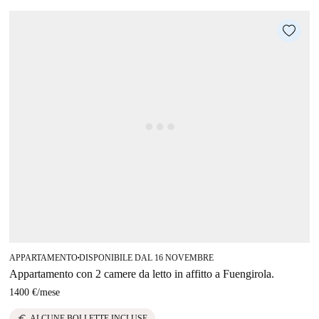
APPARTAMENTO
DISPONIBILE DAL 16 NOVEMBRE
■
Appartamento con 2 camere da letto in affitto a Fuengirola.
1400 €
/
mese
euro
ALCUNE BOLLETTE INCLUSE