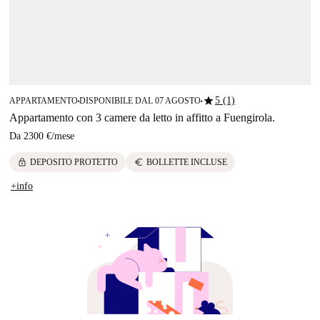
star
5 (1)
APPARTAMENTO
DISPONIBILE DAL 07 AGOSTO
■
■
Appartamento con 3 camere da letto in affitto a Fuengirola.
Da
2300 €
/
mese
lock
euro
DEPOSITO PROTETTO
BOLLETTE INCLUSE
+info