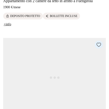
Appartamento con 2 camere da letto in affitto a Fuengirola
1900 €
/
mese
lock
euro
DEPOSITO PROTETTO
BOLLETTE INCLUSE
+info