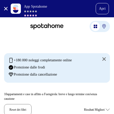
App Spotahome
Apri
mobile
+180.000 noleggi completamente online
check_circle
Protezione dalle frodi
diamond
Protezione dalla cancellazione
10
appartamenti e case in affitto a Fuengirola: breve e lungo termine con/senza
cauzione
Reset dei filtri