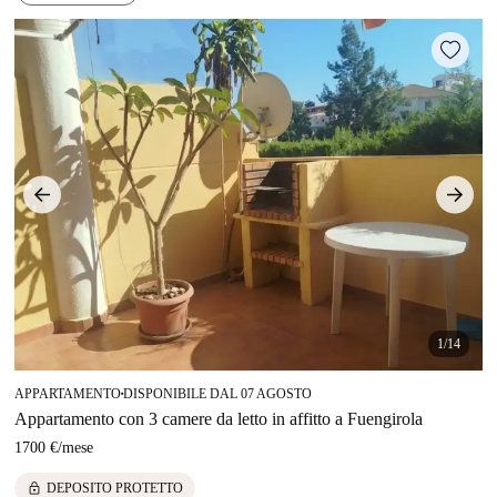
1/14
APPARTAMENTO
DISPONIBILE DAL 07 AGOSTO
■
Appartamento con 3 camere da letto in affitto a Fuengirola
1700 €
/
mese
lock
DEPOSITO PROTETTO