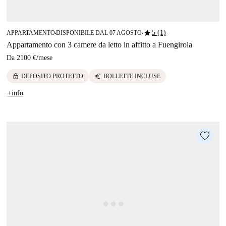
star
5 (1)
APPARTAMENTO
DISPONIBILE DAL 07 AGOSTO
■
■
Appartamento con 3 camere da letto in affitto a Fuengirola
Da
2100 €
/
mese
lock
euro
DEPOSITO PROTETTO
BOLLETTE INCLUSE
+info