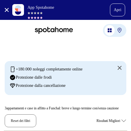
App Spotahome
Apri
mobile
+180.000 noleggi completamente online
check_circle
Protezione dalle frodi
diamond
Protezione dalla cancellazione
3
appartamenti e case in affitto a Funchal: breve e lungo termine con/senza cauzione
Reset dei filtri