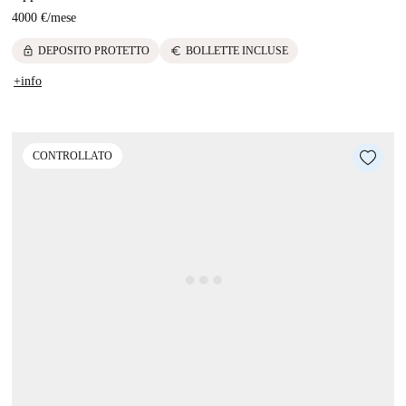
4000 €
/
mese
lock
euro
DEPOSITO PROTETTO
BOLLETTE INCLUSE
+info
CONTROLLATO