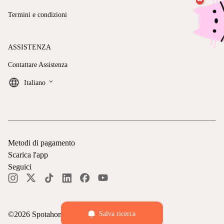
Termini e condizioni
ASSISTENZA
Contattare Assistenza
keyboard_arrow_down
Italiano
Metodi di pagamento
Scarica l'app
Seguici
©
2026
Spotahome —
Tutti i diritti riservati
Salva ricerca