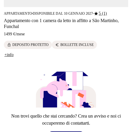
star
5 (1)
APPARTAMENTO
DISPONIBILE DAL 10 GENNAIO 2027
■
■
Appartamento con 1 camera da letto in affitto a São Martinho,
Funchal
1499 €
/
mese
lock
euro
DEPOSITO PROTETTO
BOLLETTE INCLUSE
+info
Non trovi quello che stai cercando? Crea un avviso e noi ci
occuperemo di contattarti.