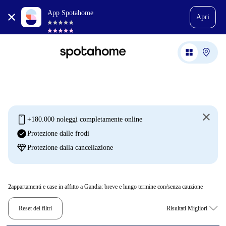
App Spotahome
Apri
mobile
+180.000 noleggi completamente online
check_circle
Protezione dalle frodi
diamond
Protezione dalla cancellazione
2
appartamenti e case in affitto a Gandia: breve e lungo termine con/senza cauzione
Reset dei filtri