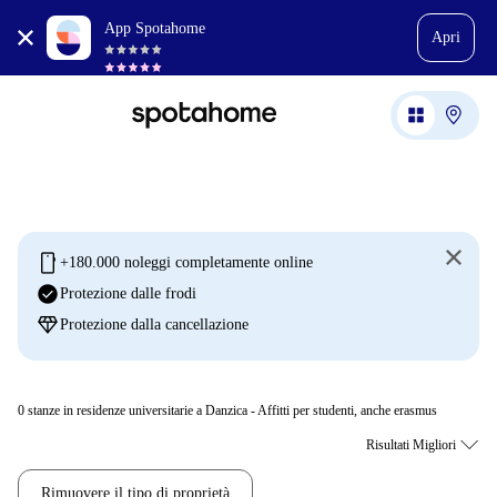
App Spotahome
Apri
mobile
+180.000 noleggi completamente online
check_circle
Protezione dalle frodi
diamond
Protezione dalla cancellazione
0
stanze in residenze universitarie a Danzica - Affitti per studenti, anche erasmus
Rimuovere il tipo di proprietà