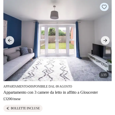
1/35
APPARTAMENTO
DISPONIBILE DAL 09 AGOSTO
■
Appartamento con 3 camere da letto in affitto a Gloucester
£3200
/
mese
euro
BOLLETTE INCLUSE