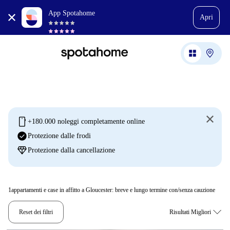
App Spotahome
Apri
mobile
+180.000 noleggi completamente online
check_circle
Protezione dalle frodi
diamond
Protezione dalla cancellazione
1
appartamenti e case in affitto a Gloucester: breve e lungo termine con/senza cauzione
Reset dei filtri