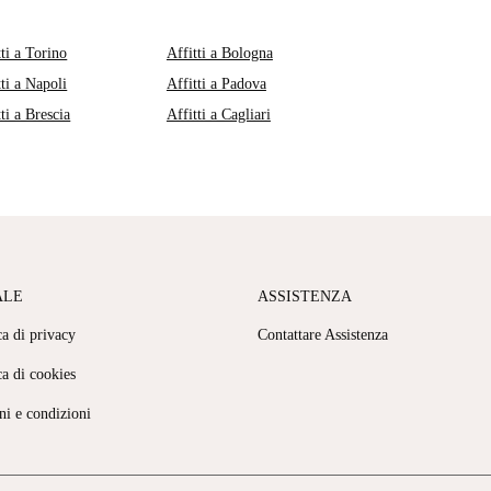
tti a Torino
Affitti a Bologna
tti a Napoli
Affitti a Padova
tti a Brescia
Affitti a Cagliari
ALE
ASSISTENZA
ca di privacy
Contattare Assistenza
ca di cookies
ni e condizioni