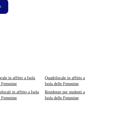
a
cale in affitto a Isola
Quadrilocale in affitto a
e Femmine
Isola delle Femmine
locali in affitto a Isola
Residenze per studenti a
e Femmine
Isola delle Femmine