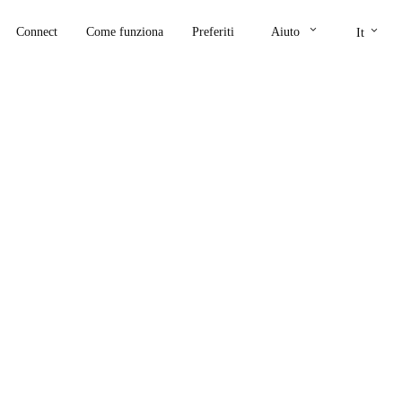
keyboard_arrow_down
keyboard_arrow_down
Connect
Come funziona
Preferiti
Aiuto
It