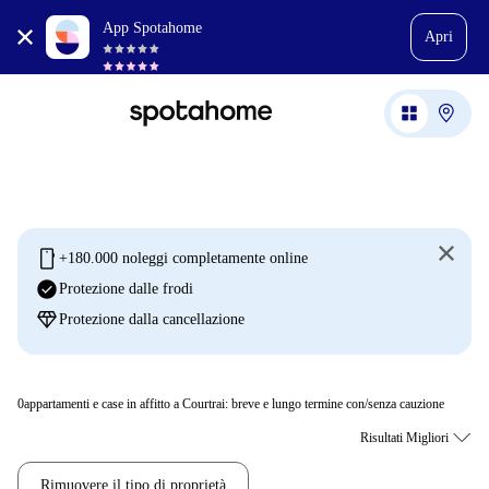
App Spotahome
Apri
mobile
+180.000 noleggi completamente online
check_circle
Protezione dalle frodi
diamond
Protezione dalla cancellazione
0
appartamenti e case in affitto a Courtrai: breve e lungo termine con/senza cauzione
Rimuovere il tipo di proprietà