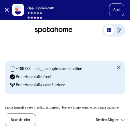
App Spotahome
Apri
mobile
+180.000 noleggi completamente online
check_circle
Protezione dalle frodi
diamond
Protezione dalla cancellazione
2
appartamenti e case in affitto a Logrono: breve e lungo termine con/senza cauzione
Reset dei filtri