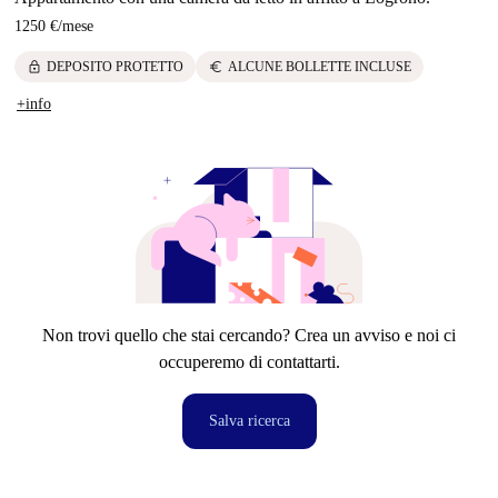
1250 €
/
mese
lock
euro
DEPOSITO PROTETTO
ALCUNE BOLLETTE INCLUSE
+info
Non trovi quello che stai cercando? Crea un avviso e noi ci
occuperemo di contattarti.
Salva ricerca