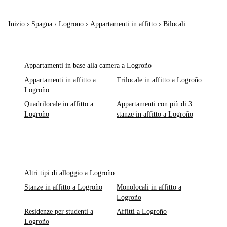
Inizio
›
Spagna
›
Logrono
›
Appartamenti in affitto
›
Bilocali
Appartamenti in base alla camera a Logroño
Appartamenti in affitto a
Trilocale in affitto a Logroño
Logroño
Quadrilocale in affitto a
Appartamenti con più di 3
Logroño
stanze in affitto a Logroño
Altri tipi di alloggio a Logroño
Stanze in affitto a Logroño
Monolocali in affitto a
Logroño
Residenze per studenti a
Affitti a Logroño
Logroño