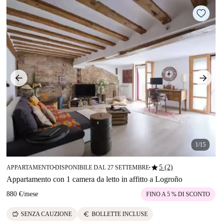
1/15
star
5 (2)
APPARTAMENTO
DISPONIBILE DAL 27 SETTEMBRE
■
■
Appartamento con 1 camera da letto in affitto a Logroño
880 €
/
mese
FINO A 5 % DI SCONTO
savings
euro
SENZA CAUZIONE
BOLLETTE INCLUSE