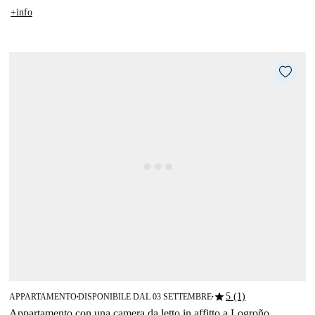
+info
star
5 (1)
APPARTAMENTO
DISPONIBILE DAL 03 SETTEMBRE
■
■
Appartamento con una camera da letto in affitto a Logroño.