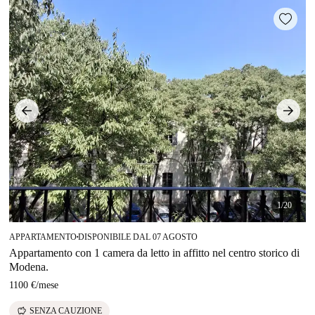
1/20
APPARTAMENTO
DISPONIBILE DAL 07 AGOSTO
■
Appartamento con 1 camera da letto in affitto nel centro storico di
Modena.
1100 €
/
mese
savings
SENZA CAUZIONE