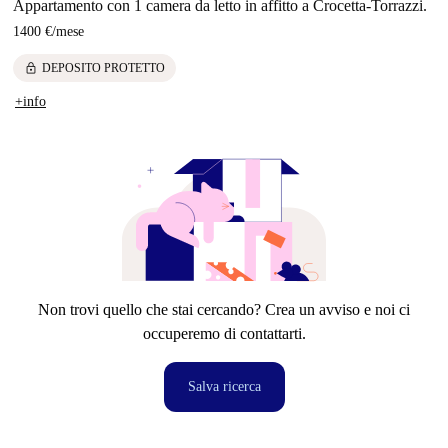
Appartamento con 1 camera da letto in affitto a Crocetta-Torrazzi.
1400 €
/
mese
lock
DEPOSITO PROTETTO
+info
Non trovi quello che stai cercando? Crea un avviso e noi ci
occuperemo di contattarti.
Salva ricerca