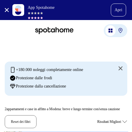
App Spotahome
Apri
mobile
+180.000 noleggi completamente online
check_circle
Protezione dalle frodi
diamond
Protezione dalla cancellazione
2
appartamenti e case in affitto a Modena: breve e lungo termine con/senza cauzione
Reset dei filtri