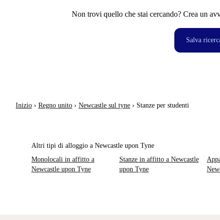
Non trovi quello che stai cercando? Crea un avvi
Salva ricerc
Inizio
›
Regno unito
›
Newcastle sul tyne
›
Stanze per studenti
Altri tipi di alloggio a Newcastle upon Tyne
Monolocali in affitto a
Stanze in affitto a Newcastle
Appa
Newcastle upon Tyne
upon Tyne
Newc