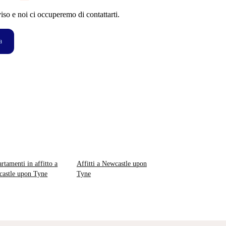
so e noi ci occuperemo di contattarti.
a
rtamenti in affitto a
Affitti a Newcastle upon
astle upon Tyne
Tyne