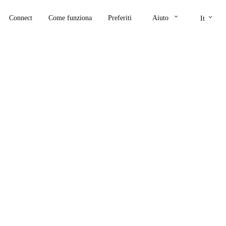
keyboard_arrow_down
keyboard_arrow_down
Connect
Come funziona
Preferiti
Aiuto
It