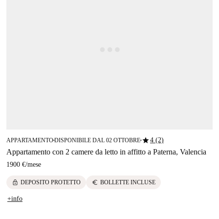
star
4 (2)
APPARTAMENTO
DISPONIBILE DAL 02 OTTOBRE
■
■
Appartamento con 2 camere da letto in affitto a Paterna, Valencia
1900 €
/
mese
lock
euro
DEPOSITO PROTETTO
BOLLETTE INCLUSE
+info