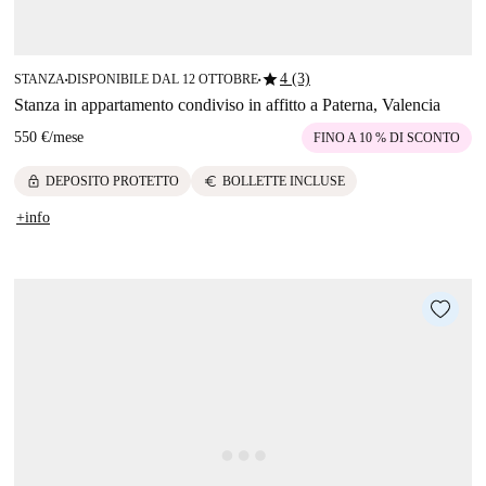
star
4 (3)
STANZA
DISPONIBILE DAL 12 OTTOBRE
■
■
Stanza in appartamento condiviso in affitto a Paterna, Valencia
550 €
/
mese
FINO A 10 % DI SCONTO
lock
euro
DEPOSITO PROTETTO
BOLLETTE INCLUSE
+info