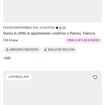
star
4 (3)
STANZA
DISPONIBILE DAL 10 AGOSTO
■
■
Stanza in affitto in appartamento condiviso a Paterna, Valencia
550 €
/
mese
FINO A 10 % DI SCONTO
lock
euro
DEPOSITO PROTETTO
BOLLETTE INCLUSE
+info
CONTROLLATO