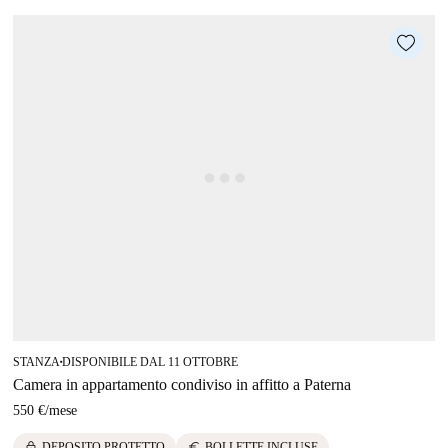
STANZA
DISPONIBILE DAL 11 OTTOBRE
■
Camera in appartamento condiviso in affitto a Paterna
550 €
/
mese
lock
euro
DEPOSITO PROTETTO
BOLLETTE INCLUSE