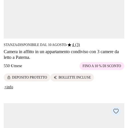
star
4 (3)
STANZA
DISPONIBILE DAL 10 AGOSTO
■
■
Camera in affitto in un appartamento condiviso con 3 camere da
letto a Paterna.
550 €
/
mese
FINO A 10 % DI SCONTO
lock
euro
DEPOSITO PROTETTO
BOLLETTE INCLUSE
+info