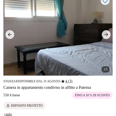
1/5
star
4 (3)
STANZA
DISPONIBILE DAL 31 AGOSTO
■
■
Camera in appartamento condiviso in affitto a Paterna
550 €
/
mese
FINO A 10 % DI SCONTO
lock
DEPOSITO PROTETTO
+info