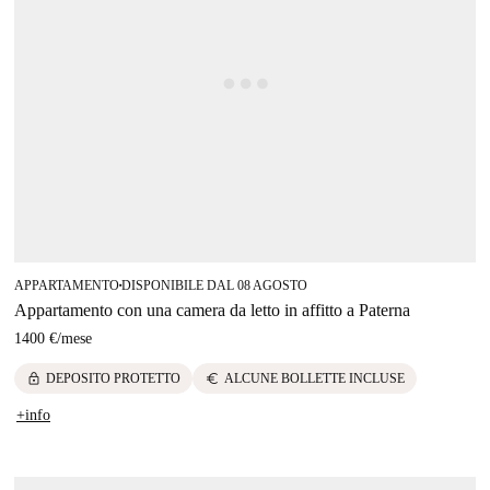
APPARTAMENTO
DISPONIBILE DAL 08 AGOSTO
■
Appartamento con una camera da letto in affitto a Paterna
1400 €
/
mese
lock
euro
DEPOSITO PROTETTO
ALCUNE BOLLETTE INCLUSE
+info