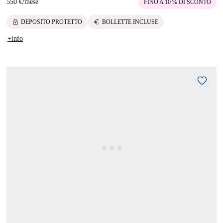
550 €
/
mese
FINO A 10 % DI SCONTO
lock
euro
DEPOSITO PROTETTO
BOLLETTE INCLUSE
+info