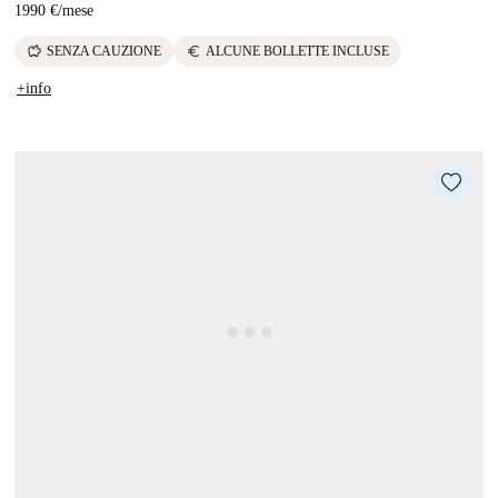
1990 €
/
mese
savings
euro
SENZA CAUZIONE
ALCUNE BOLLETTE INCLUSE
+info