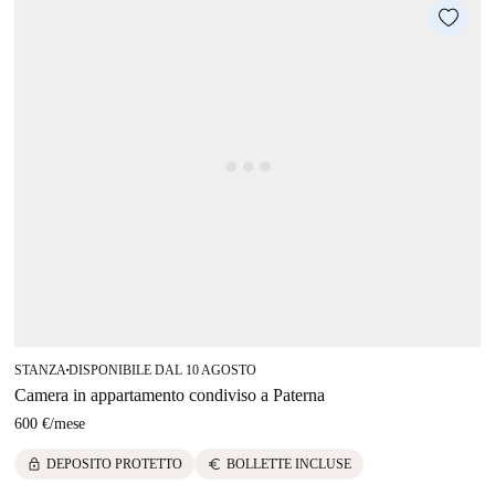
STANZA
DISPONIBILE DAL 10 AGOSTO
■
Camera in appartamento condiviso a Paterna
600 €
/
mese
lock
euro
DEPOSITO PROTETTO
BOLLETTE INCLUSE