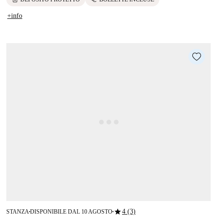
+info
star
4 (3)
STANZA
DISPONIBILE DAL 10 AGOSTO
■
■