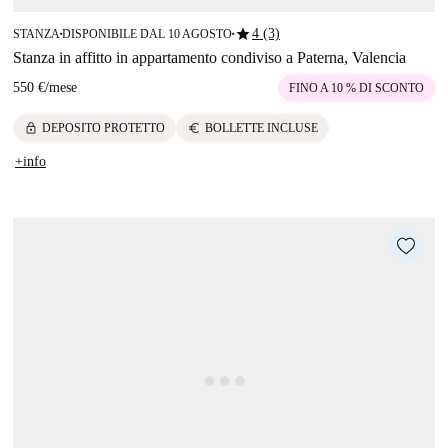
star
4 (3)
STANZA
DISPONIBILE DAL 10 AGOSTO
■
■
Stanza in affitto in appartamento condiviso a Paterna, Valencia
550 €
/
mese
FINO A 10 % DI SCONTO
lock
euro
DEPOSITO PROTETTO
BOLLETTE INCLUSE
+info