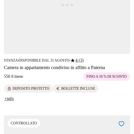
star
4 (3)
STANZA
DISPONIBILE DAL 31 AGOSTO
■
■
Camera in appartamento condiviso in affitto a Paterna
550 €
/
mese
FINO A 10 % DI SCONTO
lock
euro
DEPOSITO PROTETTO
BOLLETTE INCLUSE
+info
CONTROLLATO