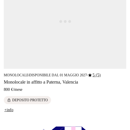
star
5 (5)
MONOLOCALE
DISPONIBILE DAL 01 MAGGIO 2027
■
■
Monolocale in affitto a Paterna, Valencia
800 €
/
mese
lock
DEPOSITO PROTETTO
+info