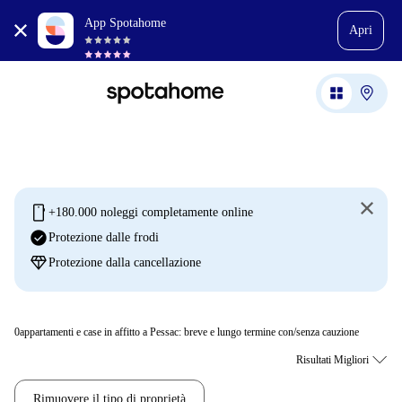
App Spotahome
Apri
mobile
+180.000 noleggi completamente online
check_circle
Protezione dalle frodi
diamond
Protezione dalla cancellazione
0
appartamenti e case in affitto a Pessac: breve e lungo termine con/senza cauzione
Rimuovere il tipo di proprietà