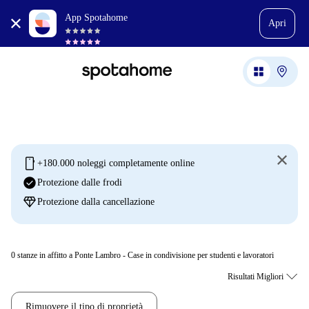
App Spotahome
Apri
mobile
+180.000 noleggi completamente online
check_circle
Protezione dalle frodi
diamond
Protezione dalla cancellazione
0
stanze in affitto a Ponte Lambro - Case in condivisione per studenti e lavoratori
Rimuovere il tipo di proprietà