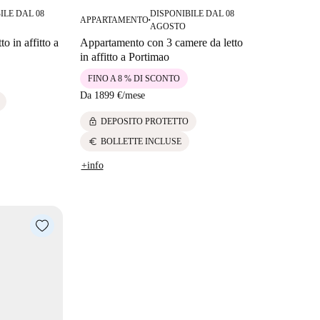
ILE DAL 08
DISPONIBILE DAL 08
APPARTAMENTO
■
AGOSTO
o in affitto a
Appartamento con 3 camere da letto
in affitto a Portimao
FINO A 8 % DI SCONTO
Da
1899 €
/
mese
lock
DEPOSITO PROTETTO
euro
BOLLETTE INCLUSE
+info