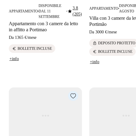
DISPONIBILE
DISPONIB
3.8
APPARTAMENTO
■
star
APPARTAMENTO
DAL 11
AGOSTO
■
■
(205)
SETTEMBRE
Villa con 3 camere da lett
Appartamento con 3 camere da letto
Portimão
in affitto a Portimao
Da
3000 €
/
mese
Da
1365 €
/
mese
lock
DEPOSITO PROTETTO
euro
BOLLETTE INCLUSE
euro
BOLLETTE INCLUSE
+info
+info