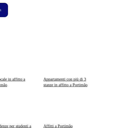
a
cale in affitto a
Appartamenti con più di 3
imão
stanze in affitto a Portimão
denze per studenti a
Affitti a Portimão