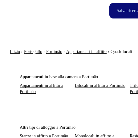
Salva ricerc
Inizio
›
Portogallo
›
Portimão
›
Appartamenti in affitto
›
Quadrilocali
Appartamenti in base alla camera a Portimão
Appartamenti in affitto a
Bilocali in affitto a Portimão
Trilo
Portimão
Port
Altri tipi di alloggio a Portimão
Stanze in affitto a Portimão
Monolocali in affitto a
Resi