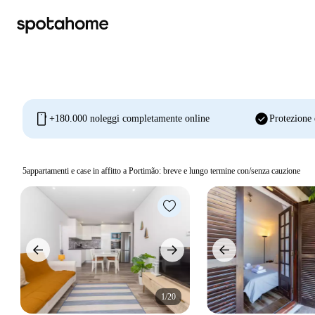
mobile
check_circle
+180.000 noleggi completamente online
Protezione 
5
appartamenti e case in affitto a Portimão: breve e lungo termine con/senza cauzione
1/20