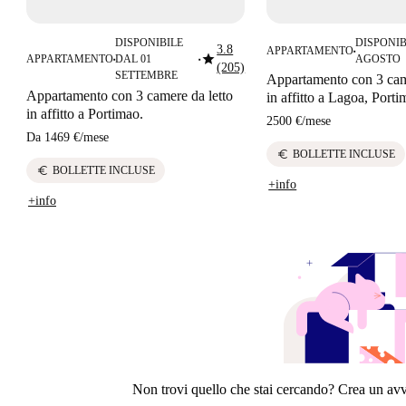
DISPONIBILE
DISPONIB
3.8
APPARTAMENTO
■
star
APPARTAMENTO
DAL 01
AGOSTO
■
■
(205)
SETTEMBRE
Appartamento con 3 cam
Appartamento con 3 camere da letto
in affitto a Lagoa, Port
in affitto a Portimao.
2500 €
/
mese
Da
1469 €
/
mese
euro
BOLLETTE INCLUSE
euro
BOLLETTE INCLUSE
+info
+info
Non trovi quello che stai cercando? Crea un avvi