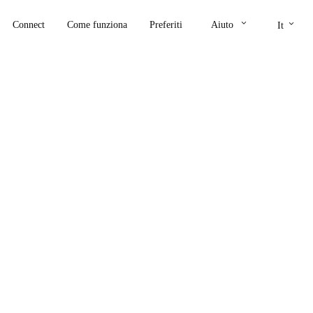
keyboard_arrow_down
keyboard_arrow_down
Connect
Come funziona
Preferiti
Aiuto
It