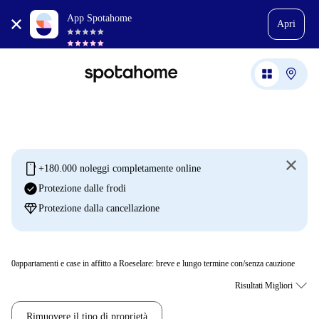
App Spotahome
Apri
mobile
+180.000 noleggi completamente online
check_circle
Protezione dalle frodi
diamond
Protezione dalla cancellazione
0
appartamenti e case in affitto a Roeselare: breve e lungo termine con/senza cauzione
Rimuovere il tipo di proprietà