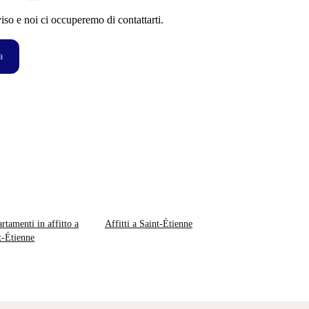
so e noi ci occuperemo di contattarti.
a
rtamenti in affitto a
Affitti a Saint-Étienne
t-Étienne