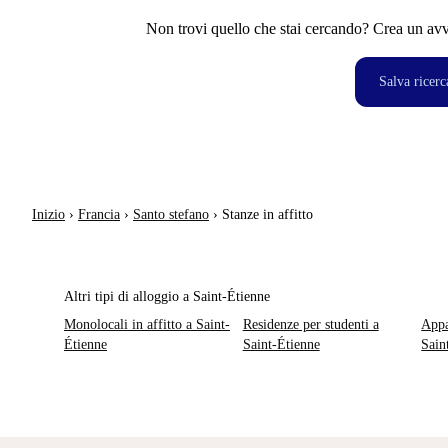
Non trovi quello che stai cercando? Crea un avvi
Salva ricerc
Inizio
›
Francia
›
Santo stefano
›
Stanze in affitto
Altri tipi di alloggio a Saint-Étienne
Monolocali in affitto a Saint-
Residenze per studenti a
Appa
Étienne
Saint-Étienne
Sain