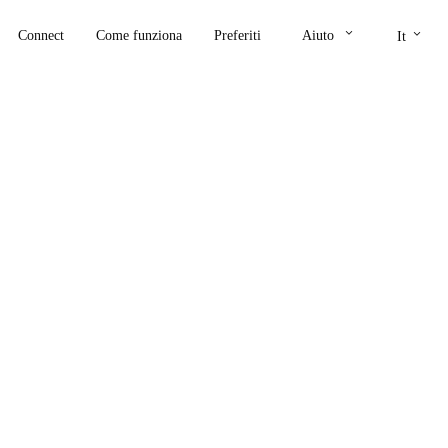
keyboard_arrow_down
keyboard_arrow_down
Connect
Come funziona
Preferiti
Aiuto
It