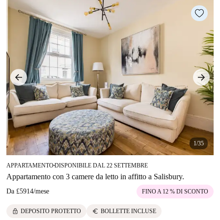
1/35
APPARTAMENTO
DISPONIBILE DAL 22 SETTEMBRE
■
Appartamento con 3 camere da letto in affitto a Salisbury.
Da
£5914
/
mese
FINO A 12 % DI SCONTO
lock
euro
DEPOSITO PROTETTO
BOLLETTE INCLUSE