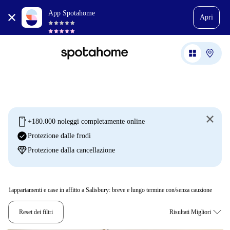
App Spotahome
Apri
mobile
+180.000 noleggi completamente online
check_circle
Protezione dalle frodi
diamond
Protezione dalla cancellazione
1
appartamenti e case in affitto a Salisbury: breve e lungo termine con/senza cauzione
Reset dei filtri