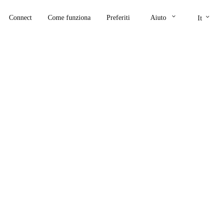
keyboard_arrow_down
keyboard_arrow_down
Connect
Come funziona
Preferiti
Aiuto
It