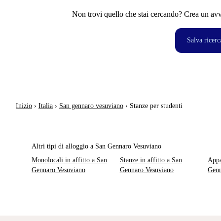
Non trovi quello che stai cercando? Crea un avvi
Salva ricerc
Inizio
›
Italia
›
San gennaro vesuviano
›
Stanze per studenti
Altri tipi di alloggio a San Gennaro Vesuviano
Monolocali in affitto a San
Stanze in affitto a San
Appa
Gennaro Vesuviano
Gennaro Vesuviano
Genn