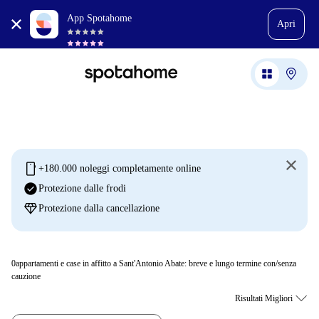
App Spotahome
Apri
mobile
+180.000 noleggi completamente online
check_circle
Protezione dalle frodi
diamond
Protezione dalla cancellazione
0
appartamenti e case in affitto a Sant'Antonio Abate: breve e lungo termine con/senza
cauzione