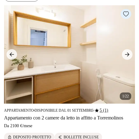
1/22
star
5 (1)
APPARTAMENTO
DISPONIBILE DAL 01 SETTEMBRE
■
■
Appartamento con 2 camere da letto in affitto a Torremolinos
Da
2100 €
/
mese
lock
euro
DEPOSITO PROTETTO
BOLLETTE INCLUSE