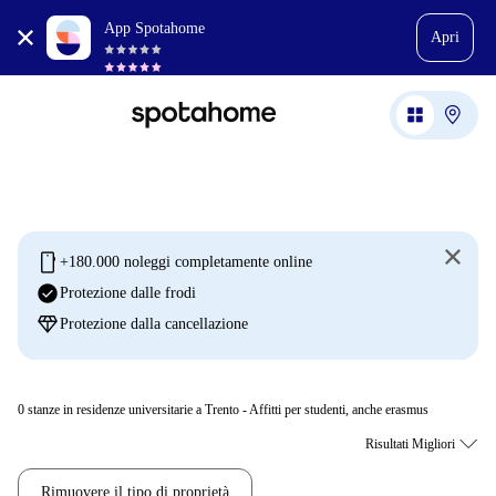
App Spotahome
Apri
mobile
+180.000 noleggi completamente online
check_circle
Protezione dalle frodi
diamond
Protezione dalla cancellazione
0
stanze in residenze universitarie a Trento - Affitti per studenti, anche erasmus
Rimuovere il tipo di proprietà