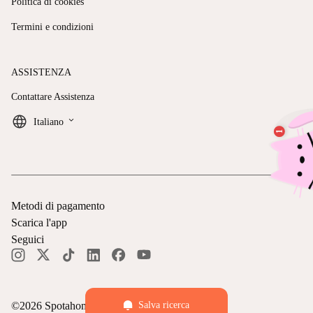
Politica di cookies
Termini e condizioni
ASSISTENZA
Contattare Assistenza
keyboard_arrow_down
Italiano
Metodi di pagamento
Scarica l'app
Seguici
©
2026
Spotahome —
Tutti i diritti riservati
Salva ricerca