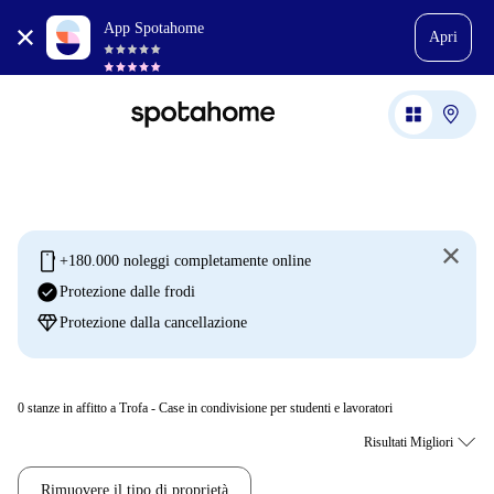
App Spotahome
Apri
mobile
+180.000 noleggi completamente online
check_circle
Protezione dalle frodi
diamond
Protezione dalla cancellazione
0
stanze in affitto a Trofa - Case in condivisione per studenti e lavoratori
Rimuovere il tipo di proprietà