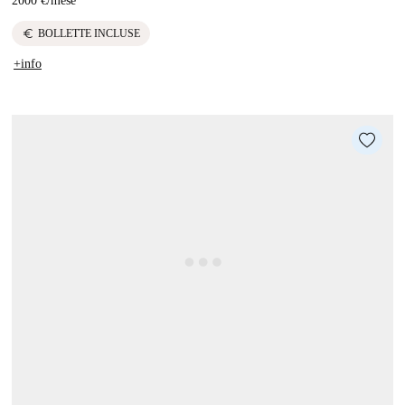
2000 €
/
mese
euro
BOLLETTE INCLUSE
+info