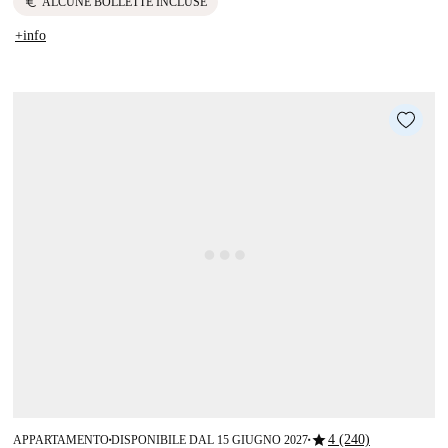
euro
ALCUNE BOLLETTE INCLUSE
+info
star
4 (240)
APPARTAMENTO
DISPONIBILE DAL 15 GIUGNO 2027
■
■