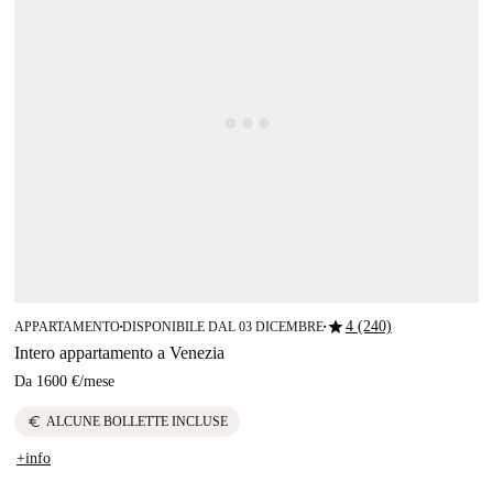
star
4 (240)
APPARTAMENTO
DISPONIBILE DAL 03 DICEMBRE
■
■
Intero appartamento a Venezia
Da
1600 €
/
mese
euro
ALCUNE BOLLETTE INCLUSE
+info