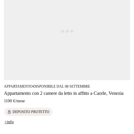
APPARTAMENTO
DISPONIBILE DAL 08 SETTEMBRE
■
Appartamento con 2 camere da letto in affitto a Caorle, Venezia
1100 €
/
mese
lock
DEPOSITO PROTETTO
+info