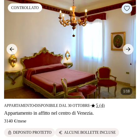
CONTROLLATO
1/18
star
5 (4)
APPARTAMENTO
DISPONIBILE DAL 30 OTTOBRE
■
■
Appartamento in affitto nel centro di Venezia.
3140 €
/
mese
lock
euro
DEPOSITO PROTETTO
ALCUNE BOLLETTE INCLUSE