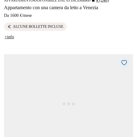
star
4 (240)
APPARTAMENTO
DISPONIBILE DAL 03 DICEMBRE
■
■
Appartamento con una camera da letto a Venezia
Da
1600 €
/
mese
euro
ALCUNE BOLLETTE INCLUSE
+info