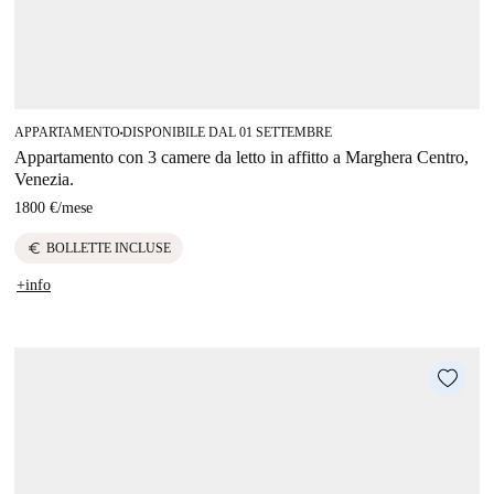
APPARTAMENTO
DISPONIBILE DAL 01 SETTEMBRE
■
Appartamento con 3 camere da letto in affitto a Marghera Centro,
Venezia.
1800 €
/
mese
euro
BOLLETTE INCLUSE
+info