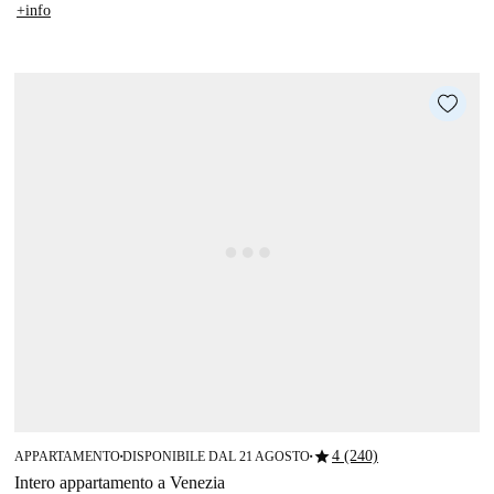
+info
star
4 (240)
APPARTAMENTO
DISPONIBILE DAL 21 AGOSTO
■
■
Intero appartamento a Venezia