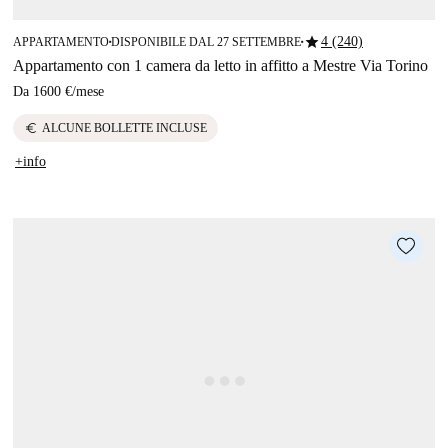
star
4 (240)
APPARTAMENTO
DISPONIBILE DAL 27 SETTEMBRE
■
■
Appartamento con 1 camera da letto in affitto a Mestre Via Torino
Da
1600 €
/
mese
euro
ALCUNE BOLLETTE INCLUSE
+info