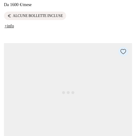
Da
1600 €
/
mese
euro
ALCUNE BOLLETTE INCLUSE
+info