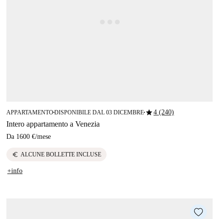
star
4 (240)
APPARTAMENTO
DISPONIBILE DAL 03 DICEMBRE
■
■
Intero appartamento a Venezia
Da
1600 €
/
mese
euro
ALCUNE BOLLETTE INCLUSE
+info