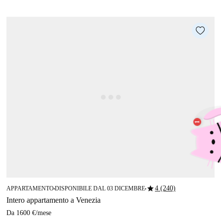
star
4 (240)
APPARTAMENTO
DISPONIBILE DAL 03 DICEMBRE
■
■
Intero appartamento a Venezia
Da
1600 €
/
mese