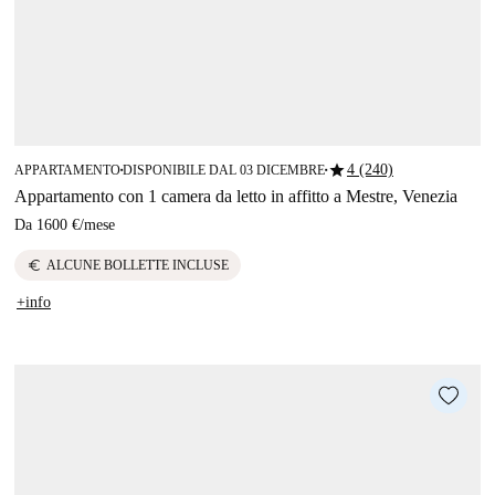
star
4 (240)
APPARTAMENTO
DISPONIBILE DAL 03 DICEMBRE
■
■
Appartamento con 1 camera da letto in affitto a Mestre, Venezia
Da
1600 €
/
mese
euro
ALCUNE BOLLETTE INCLUSE
+info