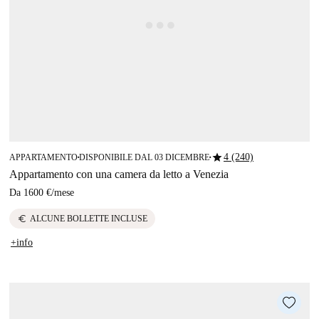
star
4 (240)
APPARTAMENTO
DISPONIBILE DAL 03 DICEMBRE
■
■
Appartamento con una camera da letto a Venezia
Da
1600 €
/
mese
euro
ALCUNE BOLLETTE INCLUSE
+info