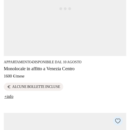
APPARTAMENTO
DISPONIBILE DAL 10 AGOSTO
■
Monolocale in affitto a Venezia Centro
1600 €
/
mese
euro
ALCUNE BOLLETTE INCLUSE
+info