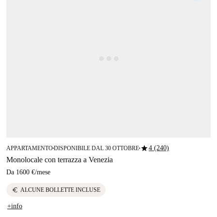
star
4 (240)
APPARTAMENTO
DISPONIBILE DAL 30 OTTOBRE
■
■
Monolocale con terrazza a Venezia
Da
1600 €
/
mese
euro
ALCUNE BOLLETTE INCLUSE
+info