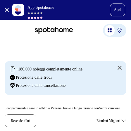
App Spotahome
Apri
mobile
+180.000 noleggi completamente online
check_circle
Protezione dalle frodi
diamond
Protezione dalla cancellazione
35
appartamenti e case in affitto a Venezia: breve e lungo termine con/senza cauzione
Reset dei filtri