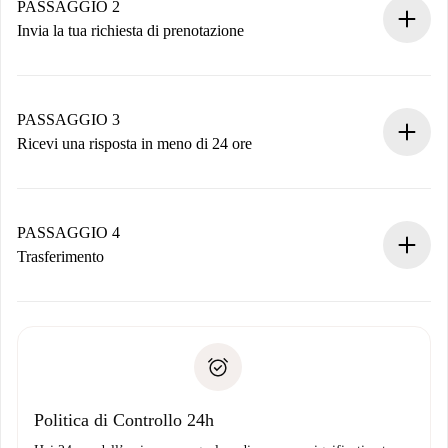
Hai tutte le informazioni necessarie in anticipo.
PASSAGGIO 2
Invia la tua richiesta di prenotazione
Invia dettagli base del tuo profilo e metodo di pagamento.
Ricorda che non ti addebiteremo nulla finché il proprietario
non accetta.
PASSAGGIO 3
Ricevi una risposta in meno di 24 ore
Il proprietario ha fino a 24 ore per confermare.
Se accettata, ti addebiteremo il pagamento e ti metteremo in
contatto con il proprietario.
PASSAGGIO 4
Se rifiutata: non ti addebiteremo nulla e ti proporremo
Trasferimento
alternative.
Concorda con il proprietario i dettagli del tuo arrivo, ritiro
Documenti richiesti se la proprietà è “
Spotahome plus
”.
delle chiavi, ecc.
Documento d'identità o Passaporto
Spotahome trasferirà il primo pagamento al proprietario
Prova di solvibilità
solo se non segnali problemi.
Domiciliazione del pagamento
Politica di Controllo 24h