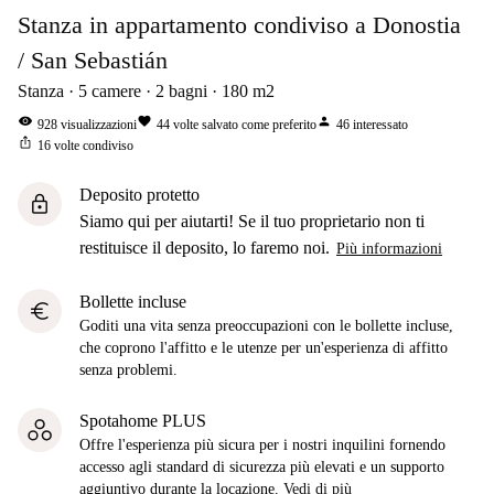
Stanza in appartamento condiviso a Donostia
/ San Sebastián
Stanza
5
camere
2
bagni
180
m2
visibility
favorite
person
928
visualizzazioni
44
volte salvato come preferito
46
interessato
ios_share
16
volte condiviso
Deposito protetto
lock
Siamo qui per aiutarti! Se il tuo proprietario non ti
restituisce il deposito, lo faremo noi.
Più informazioni
Bollette incluse
euro
Goditi una vita senza preoccupazioni con le bollette incluse,
che coprono l'affitto e le utenze per un'esperienza di affitto
senza problemi.
Spotahome PLUS
Offre l'esperienza più sicura per i nostri inquilini fornendo
accesso agli standard di sicurezza più elevati e un supporto
aggiuntivo durante la locazione.
Vedi di più