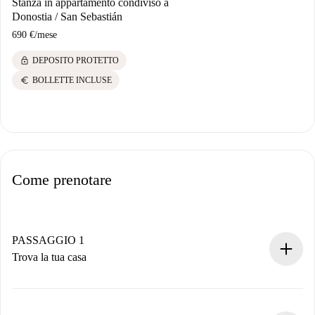
Stanza in appartamento condiviso a
Donostia / San Sebastián
690 €
/
mese
lock
DEPOSITO PROTETTO
euro
BOLLETTE INCLUSE
Come prenotare
PASSAGGIO 1
Trova la tua casa
Processo di prenotazione 100% online.
Case e Proprietari verificati.