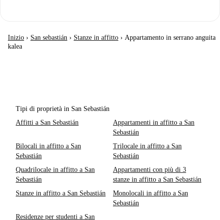
Inizio
›
San sebastián
›
Stanze in affitto
›
Appartamento in serrano anguita
kalea
Tipi di proprietà in San Sebastián
Affitti a San Sebastián
Appartamenti in affitto a San
Sebastián
Bilocali in affitto a San
Trilocale in affitto a San
Sebastián
Sebastián
Quadrilocale in affitto a San
Appartamenti con più di 3
Sebastián
stanze in affitto a San Sebastián
Stanze in affitto a San Sebastián
Monolocali in affitto a San
Sebastián
Residenze per studenti a San