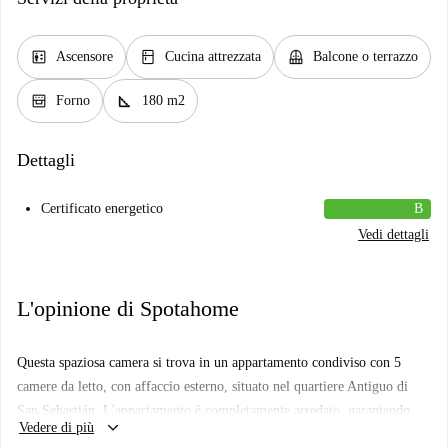
elevator
kitchen
balcony
Ascensore
Cucina attrezzata
Balcone o terrazzo
oven_gen
square_foot
Forno
180 m2
Dettagli
Certificato energetico
B
Vedi dettagli
L'opinione di Spotahome
Questa spaziosa camera si trova in un appartamento condiviso con 5
camere da letto, con affaccio esterno, situato nel quartiere Antiguo di
San Sebastián. L'appartamento è completamente arredato, garantendo
keyboard_arrow_down
Vedere di più
comodità e comfort. I servizi includono una cucina attrezzata con forno