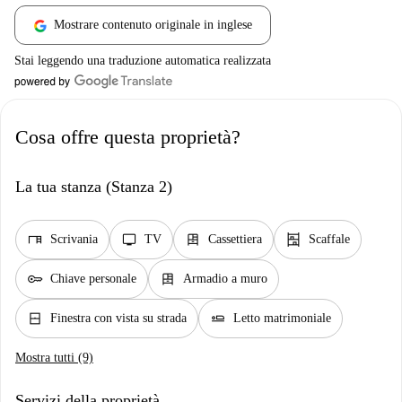
Mostrare contenuto originale in inglese
Stai leggendo una traduzione automatica realizzata
Cosa offre questa proprietà?
La tua stanza (Stanza 2)
desk
tv
dresser
shelves
Scrivania
TV
Cassettiera
Scaffale
key
dresser
Chiave personale
Armadio a muro
window_closed
airline_seat_flat
Finestra con vista su strada
Letto matrimoniale
Mostra tutti (9)
Servizi della proprietà