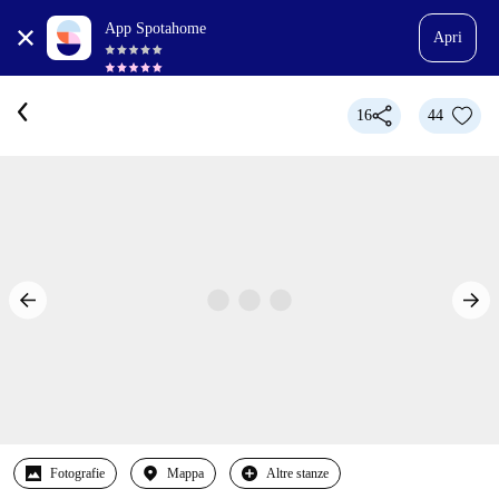
App Spotahome
Apri
16
44
Fotografie
Mappa
Altre stanze