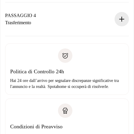
Il proprietario ha fino a 24 ore per confermare.
Se accettata, ti addebiteremo il pagamento e ti metteremo in
contatto con il proprietario.
PASSAGGIO 4
Se rifiutata: non ti addebiteremo nulla e ti proporremo
Trasferimento
alternative.
Concorda con il proprietario i dettagli del tuo arrivo, ritiro
Documenti richiesti se la proprietà è “
Spotahome plus
”.
delle chiavi, ecc.
Documento d'identità o Passaporto
Spotahome trasferirà il primo pagamento al proprietario
Prova di solvibilità
solo se non segnali problemi.
Domiciliazione del pagamento
Politica di Controllo 24h
Hai 24 ore dall’arrivo per segnalare discrepanze significative tra
l'annuncio e la realtà. Spotahome si occuperà di risolverle.
Condizioni di Preavviso