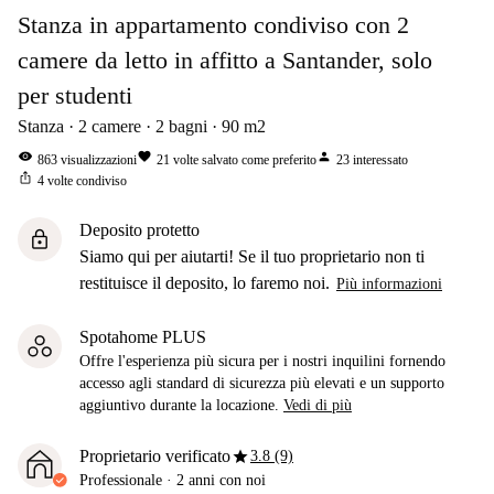
Stanza in appartamento condiviso con 2
camere da letto in affitto a Santander, solo
per studenti
Stanza
2
camere
2
bagni
90
m2
visibility
favorite
person
863
visualizzazioni
21
volte salvato come preferito
23
interessato
ios_share
4
volte condiviso
Deposito protetto
lock
Siamo qui per aiutarti! Se il tuo proprietario non ti
restituisce il deposito, lo faremo noi.
Più informazioni
Spotahome PLUS
Offre l'esperienza più sicura per i nostri inquilini fornendo
accesso agli standard di sicurezza più elevati e un supporto
aggiuntivo durante la locazione.
Vedi di più
star
Proprietario verificato
3.8 (9)
Professionale
·
2 anni
con noi