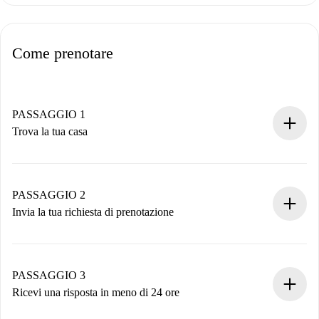
Come prenotare
PASSAGGIO 1
Trova la tua casa
Processo di prenotazione 100% online.
Case e Proprietari verificati.
Hai tutte le informazioni necessarie in anticipo.
PASSAGGIO 2
Invia la tua richiesta di prenotazione
Invia dettagli base del tuo profilo e metodo di pagamento.
Ricorda che non ti addebiteremo nulla finché il proprietario
non accetta.
PASSAGGIO 3
Ricevi una risposta in meno di 24 ore