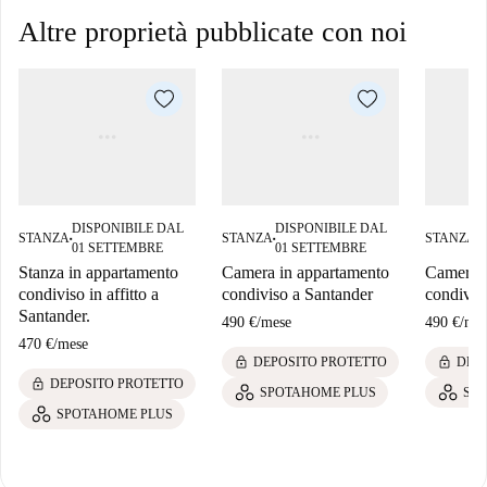
Altre proprietà pubblicate con noi
DISPONIBILE DAL
DISPONIBILE DAL
D
STANZA
STANZA
STANZA
■
■
■
01 SETTEMBRE
01 SETTEMBRE
0
Stanza in appartamento
Camera in appartamento
Camera i
condiviso in affitto a
condiviso a Santander
condivis
Santander.
490 €
/
mese
490 €
/
mes
470 €
/
mese
lock
lock
DEPOSITO PROTETTO
DEP
lock
DEPOSITO PROTETTO
SPOTAHOME PLUS
SP
SPOTAHOME PLUS