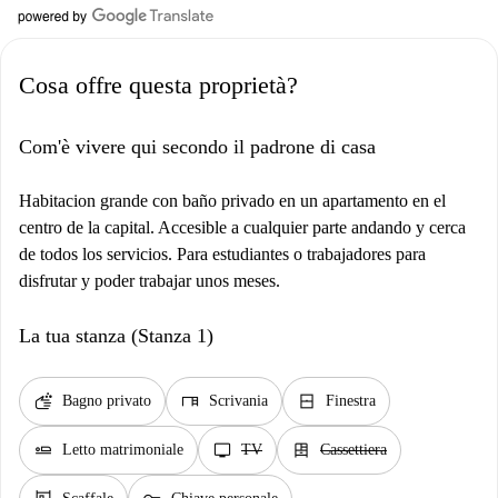
Cosa offre questa proprietà?
Com'è vivere qui secondo il padrone di casa
Habitacion grande con baño privado en un apartamento en el
centro de la capital. Accesible a cualquier parte andando y cerca
de todos los servicios. Para estudiantes o trabajadores para
disfrutar y poder trabajar unos meses.
La tua stanza (Stanza 1)
soap
desk
window_closed
Bagno privato
Scrivania
Finestra
airline_seat_flat
tv
dresser
Letto matrimoniale
TV
Cassettiera