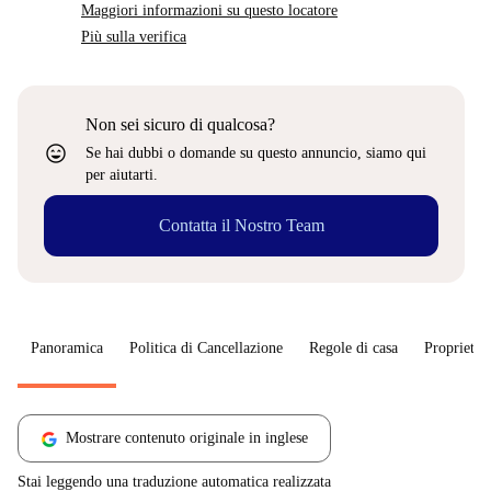
Maggiori informazioni su questo locatore
Più sulla verifica
Non sei sicuro di qualcosa?
sentiment_very_satisfied
Se hai dubbi o domande su questo annuncio, siamo qui
per aiutarti.
Contatta il Nostro Team
Panoramica
Politica di Cancellazione
Regole di casa
Proprietar
Mostrare contenuto originale in inglese
Stai leggendo una traduzione automatica realizzata