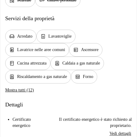
shelves
key
Scaffale
Chiave personale
Servizi della proprietà
chair
dishwasher_gen
Arredato
Lavastoviglie
local_laundry_service
elevator
Lavatrice nelle aree comuni
Ascensore
kitchen
water_heater
Cucina attrezzata
Caldaia a gas naturale
water_heater
oven_gen
Riscaldamento a gas naturale
Forno
Mostra tutti (12)
Dettagli
Certificato
Il certificato energetico è stato richiesto al
energetico
proprietario.
Vedi dettagli