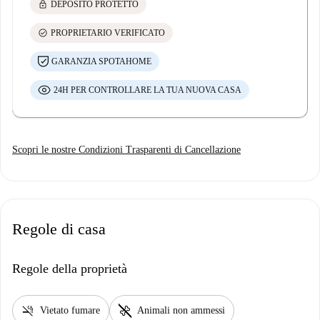
lock
DEPOSITO PROTETTO
check_circle
PROPRIETARIO VERIFICATO
GARANZIA SPOTAHOME
24H PER CONTROLLARE LA TUA NUOVA CASA
Scopri le nostre Condizioni Trasparenti di Cancellazione
Regole di casa
Regole della proprietà
smoke_free
pet_supplies
Vietato fumare
Animali non ammessi