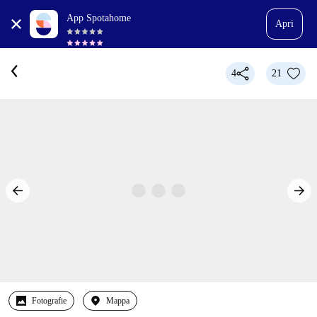
App Spotahome
Apri
4
21
Fotografie
Mappa