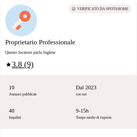
check_circle
VERIFICATO DA SPOTAHOME
Proprietario Professionale
Questo locatore parla Inglese
3.8 (9)
star
10
Dal 2023
Annunci pubblicati
con noi
40
9-15h
Inquilini
Tempo medio di risposta