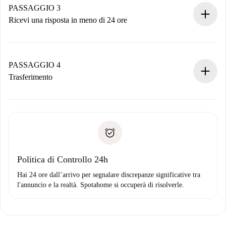
non accetta.
PASSAGGIO 3
Ricevi una risposta in meno di 24 ore
Il proprietario ha fino a 24 ore per confermare.
Se accettata, ti addebiteremo il pagamento e ti metteremo in
contatto con il proprietario.
PASSAGGIO 4
Se rifiutata: non ti addebiteremo nulla e ti proporremo
Trasferimento
alternative.
Concorda con il proprietario i dettagli del tuo arrivo, ritiro
Documenti richiesti se la proprietà è “
Spotahome plus
”.
delle chiavi, ecc.
Documento d'identità o Passaporto
Spotahome trasferirà il primo pagamento al proprietario
Prova di solvibilità
solo se non segnali problemi.
Domiciliazione del pagamento
Politica di Controllo 24h
Hai 24 ore dall’arrivo per segnalare discrepanze significative tra
l'annuncio e la realtà. Spotahome si occuperà di risolverle.