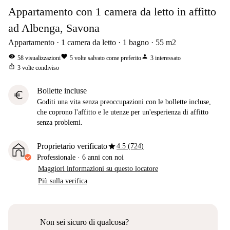
Appartamento con 1 camera da letto in affitto
ad Albenga, Savona
Appartamento
1
camera da letto
1
bagno
55
m2
visibility
favorite
person
58
visualizzazioni
5
volte salvato come preferito
3
interessato
ios_share
3
volte condiviso
Bollette incluse
euro
Goditi una vita senza preoccupazioni con le bollette incluse,
che coprono l'affitto e le utenze per un'esperienza di affitto
senza problemi.
star
Proprietario verificato
4.5 (724)
Professionale
·
6 anni
con noi
Maggiori informazioni su questo locatore
Più sulla verifica
Non sei sicuro di qualcosa?