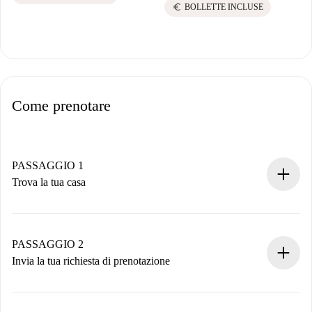
euro
BOLLETTE INCLUSE
Come prenotare
PASSAGGIO 1
Trova la tua casa
Processo di prenotazione 100% online.
Case e Proprietari verificati.
Hai tutte le informazioni necessarie in anticipo.
PASSAGGIO 2
Invia la tua richiesta di prenotazione
Invia dettagli base del tuo profilo e metodo di pagamento.
Ricorda che non ti addebiteremo nulla finché il proprietario