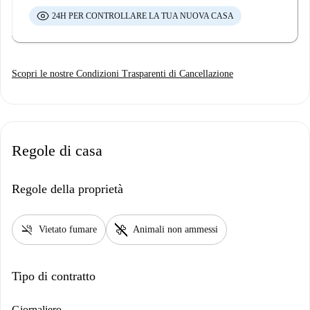
24H PER CONTROLLARE LA TUA NUOVA CASA
Scopri le nostre Condizioni Trasparenti di Cancellazione
Regole di casa
Regole della proprietà
smoke_free
pet_supplies
Vietato fumare
Animali non ammessi
Tipo di contratto
Giornaliero