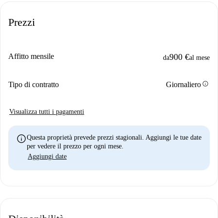
Prezzi
Affitto mensile
900 €
da
al mese
info
Tipo di contratto
Giornaliero
Visualizza tutti i pagamenti
info
Questa proprietà prevede prezzi stagionali. Aggiungi le tue date
per vedere il prezzo per ogni mese.
Aggiungi date