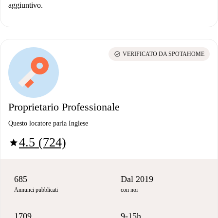
aggiuntivo.
check_circle
VERIFICATO DA SPOTAHOME
Proprietario Professionale
Questo locatore parla Inglese
4.5 (724)
star
685
Dal 2019
Annunci pubblicati
con noi
1709
9-15h