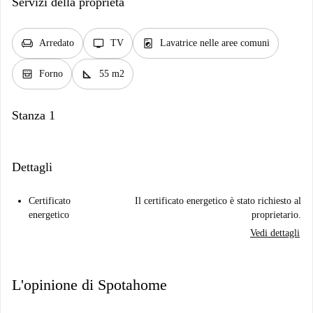
Servizi della proprietà
chair
tv
local_laundry_service
Arredato
TV
Lavatrice nelle aree comuni
oven_gen
square_foot
Forno
55 m2
Stanza 1
Dettagli
Certificato
Il certificato energetico è stato richiesto al
energetico
proprietario.
Vedi dettagli
L'opinione di Spotahome