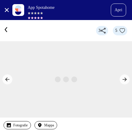
App Spotahome
Apri
3
5
Fotografie
Mappa