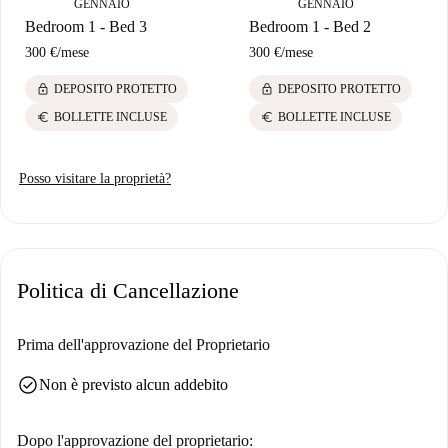
GENNAIO
GENNAIO
Bedroom 1 - Bed 3
Bedroom 1 - Bed 2
300 €
/
mese
300 €
/
mese
lock
lock
DEPOSITO PROTETTO
DEPOSITO PROTETTO
euro
euro
BOLLETTE INCLUSE
BOLLETTE INCLUSE
Posso visitare la proprietà?
Politica di Cancellazione
Prima dell'approvazione del Proprietario
check_circle
Non è previsto alcun addebito
Dopo l'approvazione del proprietario: