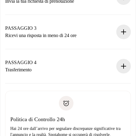
Invia la tua richiesta di prenotazione
Invia dettagli base del tuo profilo e metodo di pagamento.
Ricorda che non ti addebiteremo nulla finché il proprietario
non accetta.
PASSAGGIO 3
Ricevi una risposta in meno di 24 ore
Il proprietario ha fino a 24 ore per confermare.
Se accettata, ti addebiteremo il pagamento e ti metteremo in
contatto con il proprietario.
PASSAGGIO 4
Se rifiutata: non ti addebiteremo nulla e ti proporremo
Trasferimento
alternative.
Concorda con il proprietario i dettagli del tuo arrivo, ritiro
Documenti richiesti se la proprietà è “
Spotahome plus
”.
delle chiavi, ecc.
Documento d'identità o Passaporto
Spotahome trasferirà il primo pagamento al proprietario
Prova di solvibilità
solo se non segnali problemi.
Domiciliazione del pagamento
Politica di Controllo 24h
Hai 24 ore dall’arrivo per segnalare discrepanze significative tra
l'annuncio e la realtà. Spotahome si occuperà di risolverle.