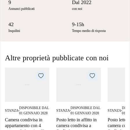
9
Dal 2022
Annunci pubblicati
con noi
42
9-15h
Inquilini
Tempo medio di risposta
Altre proprietà pubblicate con noi
DISPONIBILE DAL
DISPONIBILE DAL
DISP
STANZA
STANZA
STANZA
■
■
■
01 GENNAIO 2028
01 GENNAIO 2028
01 G
Camera condivisa in
Posto letto in affitto in
Posto letto i
appartamento con 4
camera condivisa a
camera cond