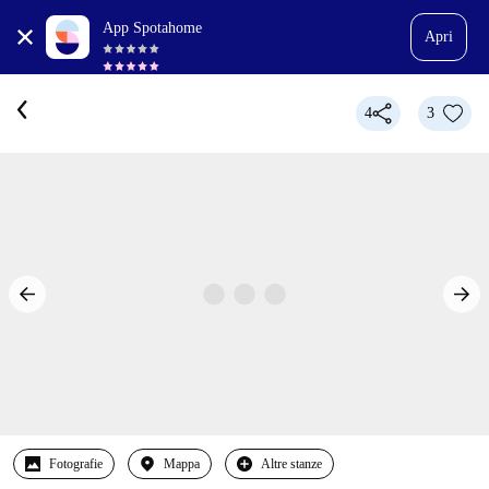
App Spotahome
Apri
4
3
Fotografie
Mappa
Altre stanze