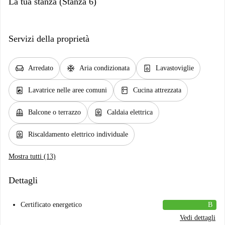
La tua stanza (Stanza 6)
Servizi della proprietà
chair
ac_unit
dishwasher_gen
Arredato
Aria condizionata
Lavastoviglie
local_laundry_service
kitchen
Lavatrice nelle aree comuni
Cucina attrezzata
balcony
water_heater
Balcone o terrazzo
Caldaia elettrica
water_heater
Riscaldamento elettrico individuale
Mostra tutti (13)
Dettagli
Certificato energetico
B
Vedi dettagli