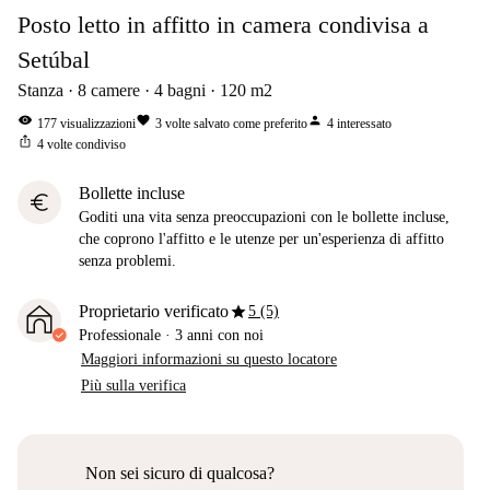
Posto letto in affitto in camera condivisa a
Setúbal
Stanza
8
camere
4
bagni
120
m2
visibility
favorite
person
177
visualizzazioni
3
volte salvato come preferito
4
interessato
ios_share
4
volte condiviso
Bollette incluse
euro
Goditi una vita senza preoccupazioni con le bollette incluse,
che coprono l'affitto e le utenze per un'esperienza di affitto
senza problemi.
star
Proprietario verificato
5 (5)
Professionale
·
3 anni
con noi
Maggiori informazioni su questo locatore
Più sulla verifica
Non sei sicuro di qualcosa?