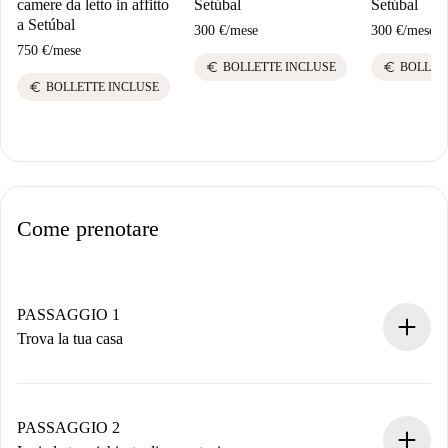
camere da letto in affitto
Setúbal
Setúbal
a Setúbal
300 €
/
mese
300 €
/
mese
750 €
/
mese
euro
euro
BOLLETTE INCLUSE
BOLLET
euro
BOLLETTE INCLUSE
Come prenotare
PASSAGGIO 1
Trova la tua casa
Processo di prenotazione 100% online.
Case e Proprietari verificati.
Hai tutte le informazioni necessarie in anticipo.
PASSAGGIO 2