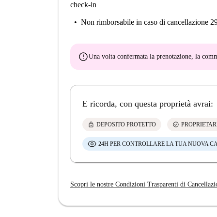
check-in
Non rimborsabile
in caso di cancellazione 2
error
Una volta confermata la prenotazione, la co
E ricorda, con questa proprietà avrai:
lock
check_circle
DEPOSITO PROTETTO
PROPRIETAR
24H PER CONTROLLARE LA TUA NUOVA C
Scopri le nostre Condizioni Trasparenti di Cancellazi