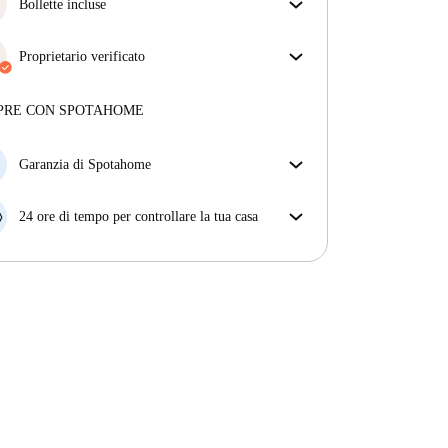
ottieni esattamente ciò che vedi nell'annuncio.
Bollette incluse
Più sulla verifica
Goditi una vita senza preoccupazioni con le bollette
incluse, che coprono l'affitto e le utenze per
Proprietario verificato
un'esperienza di affitto senza problemi.
Professionale
·
5 anni
con noi
Maggiori informazioni su questo locatore
PRE CON SPOTAHOME
Più sulla verifica
Garanzia di Spotahome
Se il proprietario di casa cancella la tua prenotazione
con breve preavviso, noi A) ti pagheremo un hotel e
24 ore di tempo per controllare la tua casa
ti aiuteremo a trovare un'altra nuova sistemazione, o
Se l'appartamento non è come te lo aspettavi
B) ti rimborseremo totalmente
dall'annuncio, faccelo sapere entro le prime 24 ore
dall'entrata e ci impegneremo per trovare una
soluzione.