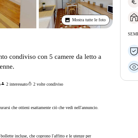
euro
Mostra tutte le foto
SEM
nto condiviso con 5 camere da letto a
ienne.
person
ios_share
o
2
interessato
2
volte condiviso
curarsi che ottieni esattamente ciò che vedi nell'annuncio.
ollette incluse, che coprono l'affitto e le utenze per