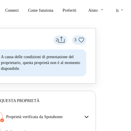
keyboard_arrow_down
keyboard_arrow_down
Connect
Come funziona
Preferiti
Aiuto
It
2
3
A causa delle condizioni di prenotazione del
proprietario, questa proprietà non è al momento
disponibile.
 QUESTA PROPRIETÀ
Proprietà verificata da Spotahome
Il nostro team ha verificato la casa per assicurarsi che