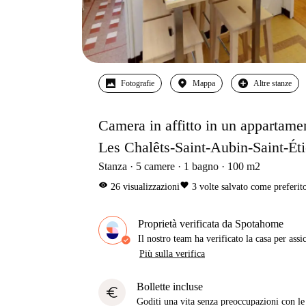
Fotografie
Mappa
Altre stanze
Camera in affitto in un appartame
Les Chalêts-Saint-Aubin-Saint-Ét
Stanza
5
camere
1
bagno
100
m2
visibility
favorite
26
visualizzazioni
3
volte salvato come preferit
Proprietà verificata da Spotahome
Il nostro team ha verificato la casa per assi
Più sulla verifica
Bollette incluse
euro
Goditi una vita senza preoccupazioni con le b