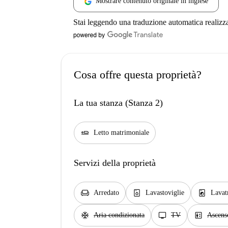
Mostrare contenuto originale in inglese
Stai leggendo una traduzione automatica realizz
Cosa offre questa proprietà?
La tua stanza (Stanza 2)
airline_seat_flat
Letto matrimoniale
Servizi della proprietà
chair
dishwasher_gen
local_laundry_service
Arredato
Lavastoviglie
Lavat
ac_unit
tv
elevator
Aria condizionata
TV
Ascens