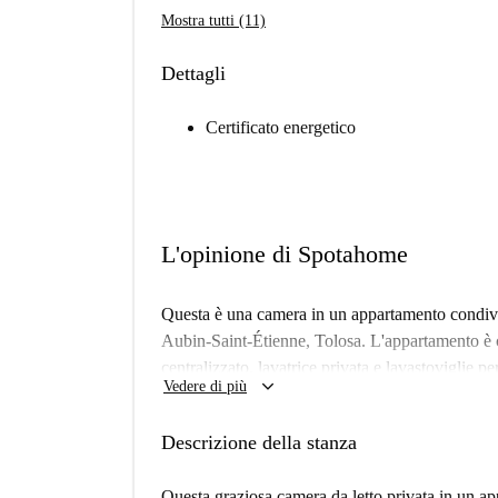
Mostra tutti (11)
Dettagli
Certificato energetico
L'opinione di Spotahome
Questa è una camera in un appartamento condivis
Aubin-Saint-Étienne, Tolosa. L'appartamento è 
centralizzato, lavatrice privata e lavastoviglie pe
keyboard_arrow_down
Vedere di più
acqua, gas e Wi-Fi) sono incluse nell'affitto, of
ammesse e la camera è adatta sia a studenti che a 
Descrizione della stanza
personalmente da Spotahome, garantendo la confo
L'appartamento si trova nel vivace quartiere di 
Questa graziosa camera da letto privata in un a