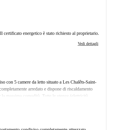
Il certificato energetico è stato richiesto al proprietario.
Vedi dettagli
o con 5 camere da letto situato a Les Chalêts-Saint-
completamente arredato e dispone di riscaldamento
r la massima comodità. Tutte le utenze (elettricità,
frendo semplicità agli inquilini. Le coppie non sono
professionisti. Questa proprietà è stata verificata
rmità agli standard di qualità.
Les Chalêts-Saint-Aubin-Saint-Étienne a Tolosa. Tra le
ppartamento condiviso completamente attrezzato,