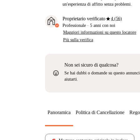
un'esperienza di affitto senza problemi.
star
Proprietario verificato
4 (56)
Professionale
·
5 anni
con noi
Maggiori informazioni su questo locatore
Più sulla verifica
Non sei sicuro di qualcosa?
sentiment_very_satisfied
Se hai dubbi o domande su questo annunci
aiutarti.
Panoramica
Politica di Cancellazione
Regol